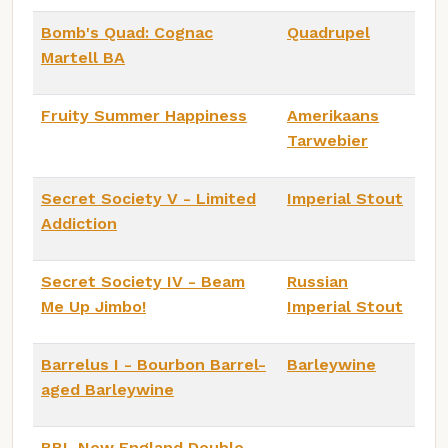
Bomb's Quad: Cognac
Quadrupel
Martell BA
Fruity Summer Happiness
Amerikaans
Tarwebier
Secret Society V - Limited
Imperial Stout
Addiction
Secret Society IV - Beam
Russian
Me Up Jimbo!
Imperial Stout
Barrelus I - Bourbon Barrel-
Barleywine
aged Barleywine
BBL New England Double