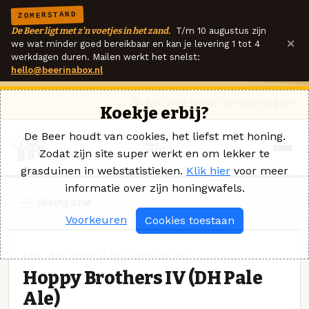
ZOMERSTAND
De Beer ligt met z'n voetjes in het zand.
T/m 10 augustus zijn
×
we wat minder goed bereikbaar en kan je levering 1 tot 4
werkdagen duren. Mailen werkt het snelst:
hello@beerinabox.nl
Ik heb een vraag
Contact
Inloggen
Koekje erbij?
De Beer houdt van cookies, het liefst met honing.
Zodat zijn site super werkt en om lekker te
grasduinen in webstatistieken.
Klik hier
voor meer
informatie over zijn honingwafels.
Navigatie
Voorkeuren
Cookies toestaan
APA · BROUWERIJ BROEDERLIEFDE
Hoppy Brothers IV (DH Pale
Ale)