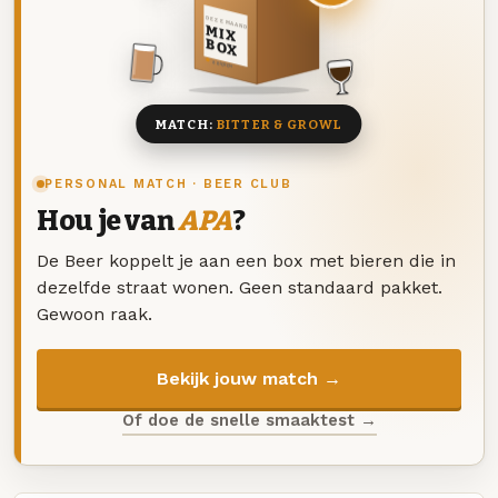
DEZE MAAND
MIX
BOX
8 BIEREN
MATCH:
BITTER & GROWL
PERSONAL MATCH · BEER CLUB
Hou je van
APA
?
De Beer koppelt je aan een box met bieren die in
dezelfde straat wonen. Geen standaard pakket.
Gewoon raak.
Bekijk jouw match →
Of doe de snelle smaaktest →