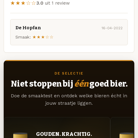
★★★☆☆
3.0
uit 1 review
De Hopfan
16-04-2022
Smaak:
★★★☆☆
DE SELECTIE
Niet stoppen bij
één
goed bier.
Doe de smaaktest en ontdek welke bieren écht in
jouw straatje liggen.
GOUDEN. KRACHTIG.