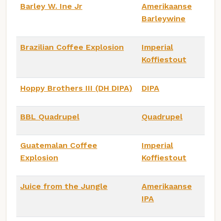
Barley W. Ine Jr
Amerikaanse
Barleywine
Brazilian Coffee Explosion
Imperial
Koffiestout
Hoppy Brothers III (DH DIPA)
DIPA
BBL Quadrupel
Quadrupel
Guatemalan Coffee
Imperial
Explosion
Koffiestout
Juice from the Jungle
Amerikaanse
IPA