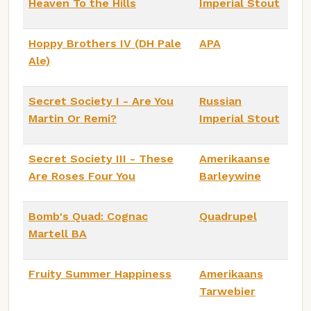
Heaven To the Hills
Imperial Stout
Hoppy Brothers IV (DH Pale
APA
Ale)
Secret Society I - Are You
Russian
Martin Or Remi?
Imperial Stout
Secret Society III - These
Amerikaanse
Are Roses Four You
Barleywine
Bomb's Quad: Cognac
Quadrupel
Martell BA
Fruity Summer Happiness
Amerikaans
Tarwebier