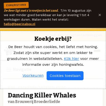
ZOMERSTAND
De Beer ligt met z'n voetjes in het zand.
T/m 10 augustus zijn
×
we wat minder goed bereikbaar en kan je levering 1 tot 4
werkdagen duren. Mailen werkt het snelst:
hello@beerinabox.nl
Ik heb een vraag
Contact
Inloggen
Koekje erbij?
De Beer houdt van cookies, het liefst met honing.
Zodat zijn site super werkt en om lekker te
grasduinen in webstatistieken.
Klik hier
voor meer
informatie over zijn honingwafels.
Navigatie
Voorkeuren
Cookies toestaan
DIPA · BROUWERIJ BROEDERLIEFDE
Dancing Killer Whales
van Brouwerij Broederliefde