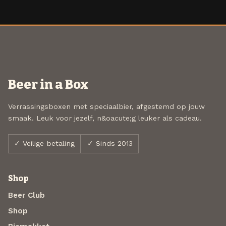
Beer in a Box
Verrassingsboxen met speciaalbier, afgestemd op jouw
smaak. Leuk voor jezelf, n&oacute;g leuker als cadeau.
✓ Veilige betaling
✓ Sinds 2013
Shop
Beer Club
Shop