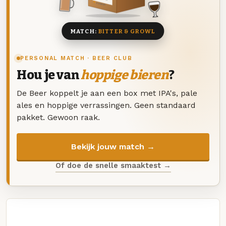
8 BIEREN
MATCH:
BITTER & GROWL
PERSONAL MATCH · BEER CLUB
Hou je van
hoppige bieren
?
De Beer koppelt je aan een box met IPA's, pale
ales en hoppige verrassingen. Geen standaard
pakket. Gewoon raak.
Bekijk jouw match →
Of doe de snelle smaaktest →