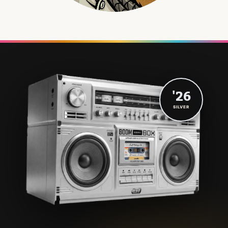
'26
SILVER