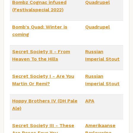
Bombz Cognac infused
Quadrupel
(Festivalspecial 2022)
Bomb's Quad: Winter is
Quadrupel
coming
Secret Society II - From
Russian
Heaven To the Hills
Imperial Stout
Secret Society I - Are You
Russian
Martin Or Remi?
Imperial Stout
Hoppy Brothers IV (DH Pale
APA
Ale)
Secret Society III - These
Amerikaanse
Are Roses Four You
Barleywine