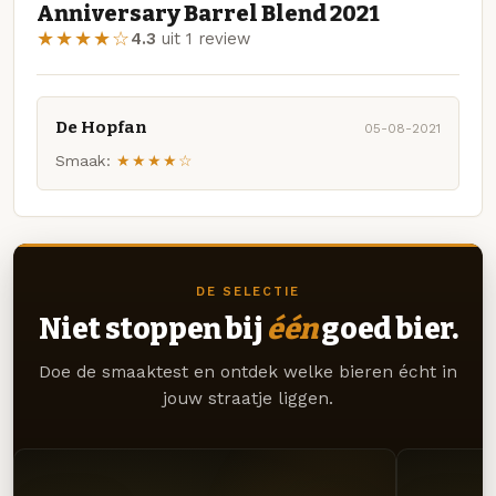
Anniversary Barrel Blend 2021
★★★★☆
4.3
uit 1 review
De Hopfan
05-08-2021
Smaak:
★★★★☆
DE SELECTIE
Niet stoppen bij
één
goed bier.
Doe de smaaktest en ontdek welke bieren écht in
jouw straatje liggen.