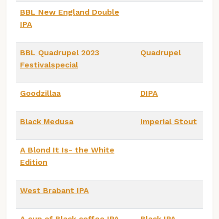
BBL New England Double
IPA
BBL Quadrupel 2023
Quadrupel
Festivalspecial
Goodzillaa
DIPA
Black Medusa
Imperial Stout
A Blond It Is- the White
Edition
West Brabant IPA
A cup of Black coffee IPA
Black IPA