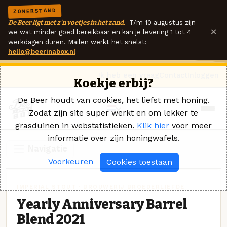
ZOMERSTAND
De Beer ligt met z'n voetjes in het zand.
T/m 10 augustus zijn
×
we wat minder goed bereikbaar en kan je levering 1 tot 4
werkdagen duren. Mailen werkt het snelst:
hello@beerinabox.nl
Ik heb een vraag
Contact
Inloggen
Koekje erbij?
De Beer houdt van cookies, het liefst met honing.
Zodat zijn site super werkt en om lekker te
grasduinen in webstatistieken.
Klik hier
voor meer
informatie over zijn honingwafels.
Navigatie
Voorkeuren
Cookies toestaan
IMPERIAL STOUT · BROUWERIJ BROEDERLIEFDE
Yearly Anniversary Barrel
Blend 2021