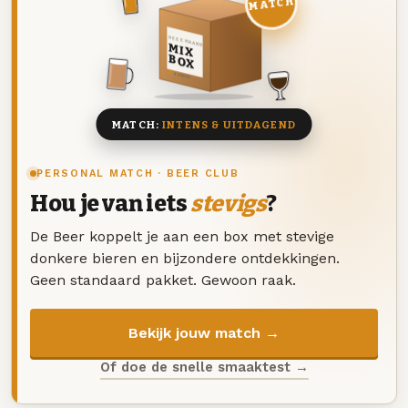
MATCH
DEZE MAAND
MIX
BOX
8 BIEREN
MATCH:
INTENS & UITDAGEND
PERSONAL MATCH · BEER CLUB
Hou je van iets
stevigs
?
De Beer koppelt je aan een box met stevige
donkere bieren en bijzondere ontdekkingen.
Geen standaard pakket. Gewoon raak.
Bekijk jouw match →
Of doe de snelle smaaktest →