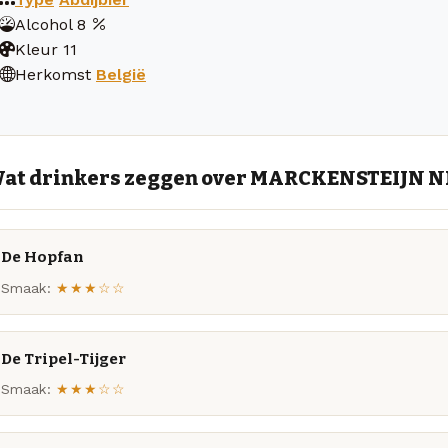
Alcohol
8
Kleur
11
Herkomst
België
at drinkers zeggen over MARCKENSTEIJN NR
De Hopfan
Smaak:
★★★☆☆
De Tripel-Tijger
Smaak:
★★★☆☆