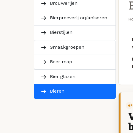
Brouwerijen
Bierproeverij organiseren
H
Bierstijlen
Smaakgroepen
Beer map
Bier glazen
Bieren
P
V
b