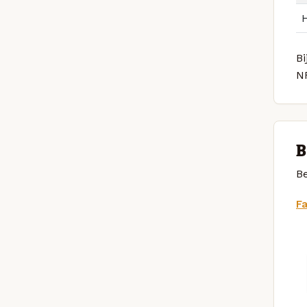
B
N
B
Be
F