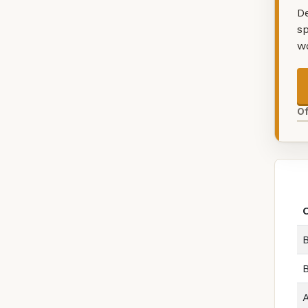
De
sp
w
O
B