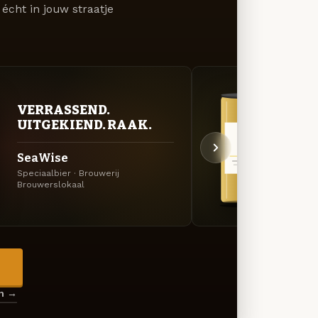
écht in jouw straatje
VERRASSEND.
GOU
UITGEKIEND. RAAK.
ZAC
SeaWise
Trip
Speciaalbier · Brouwerij
Tripel
Brouwerslokaal
→
en →