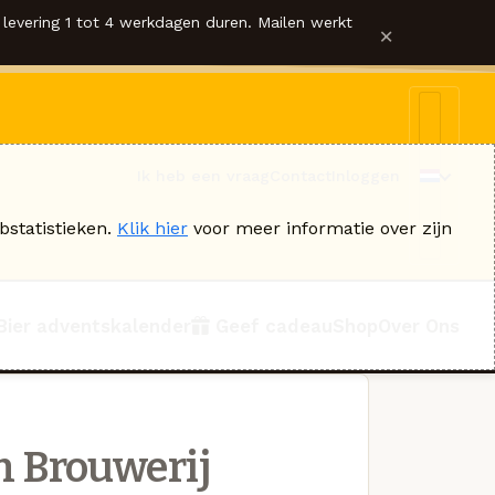
levering 1 tot 4 werkdagen duren. Mailen werkt
×
Ik heb een vraag
Contact
Inloggen
bstatistieken.
Klik hier
voor meer informatie over zijn
Bier adventskalender
Geef cadeau
Shop
Over Ons
n Brouwerij