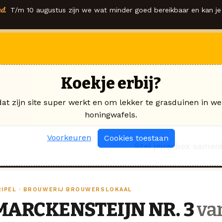
d.
T/m 10 augustus zijn we wat minder goed bereikbaar en kan je 
Koekje erbij?
dat zijn site super werkt en om lekker te grasduinen in we
honingwafels.
Voorkeuren
Cookies toestaan
Stel jouw box samen
RIPEL · BROUWERIJ BROUWERSLOKAAL
MARCKENSTEIJN NR. 3
va