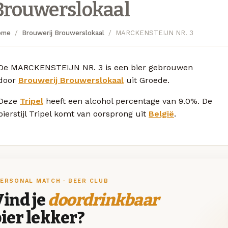
Brouwerslokaal
ome
Brouwerij Brouwerslokaal
MARCKENSTEIJN NR. 3
De MARCKENSTEIJN NR. 3 is een bier gebrouwen
door
Brouwerij Brouwerslokaal
uit Groede.
Deze
Tripel
heeft een alcohol percentage van 9.0%. De
bierstijl Tripel komt van oorsprong uit
België
.
ERSONAL MATCH · BEER CLUB
ind je
doordrinkbaar
ier lekker?