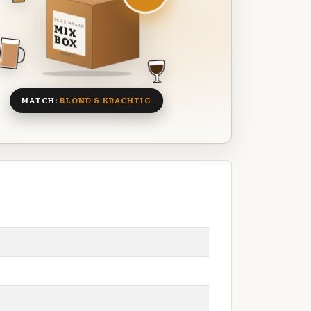
DEZE MAAND
MIX
BOX
8 BIEREN
MATCH:
BLOND & KRACHTIG