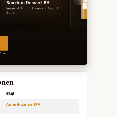
Bourbon Dessert BA
Brou
Imperial Stout · Brouwerij Daan &
Engels
Zonen
& Zon
→
en →
Zonen
Stijl
Amerikaanse IPA