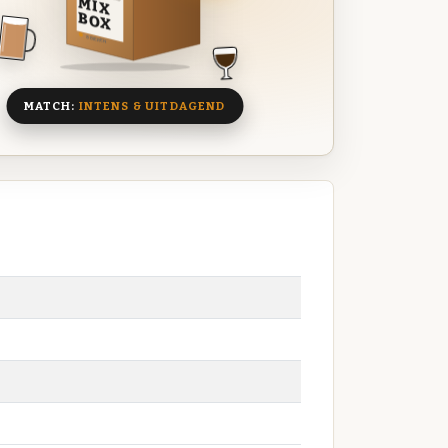
MIX
BOX
8 BIEREN
MATCH:
INTENS & UITDAGEND