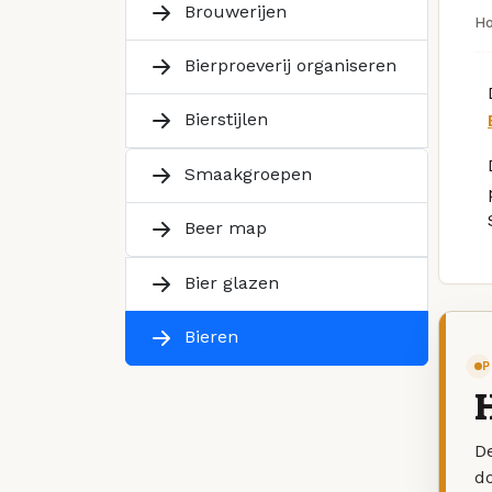
Brouwerijen
H
Bierproeverij organiseren
Bierstijlen
Smaakgroepen
Beer map
Bier glazen
Bieren
P
H
De
d