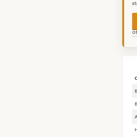
s
O
B