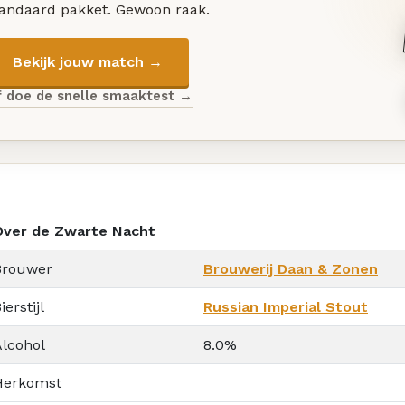
tandaard pakket. Gewoon raak.
Bekijk jouw match →
f doe de snelle smaaktest →
Over de Zwarte Nacht
Brouwer
Brouwerij Daan & Zonen
ierstijl
Russian Imperial Stout
Alcohol
8.0%
Herkomst