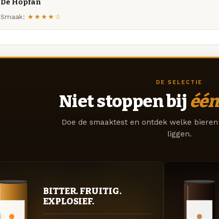
De Hopfan
Smaak:
★★★★☆
DE SELECTIE
Niet stoppen bij
één
Doe de smaaktest en ontdek welke bieren 
liggen.
BITTER. FRUITIG.
EXPLOSIEF.