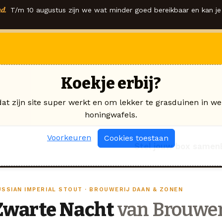
d.
T/m 10 augustus zijn we wat minder goed bereikbaar en kan je 
Koekje erbij?
dat zijn site super werkt en om lekker te grasduinen in we
honingwafels.
Voorkeuren
Cookies toestaan
Stel jouw box samen
USSIAN IMPERIAL STOUT · BROUWERIJ DAAN & ZONEN
Zwarte Nacht
van Brouwer