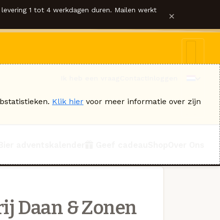
levering 1 tot 4 werkdagen duren. Mailen werkt
×
Ik heb een vraag
Contact
Inloggen
bstatistieken.
Klik hier
voor meer informatie over zijn
Bier adventskalender
Geef cadeau
Shop
Over Ons
ij Daan & Zonen