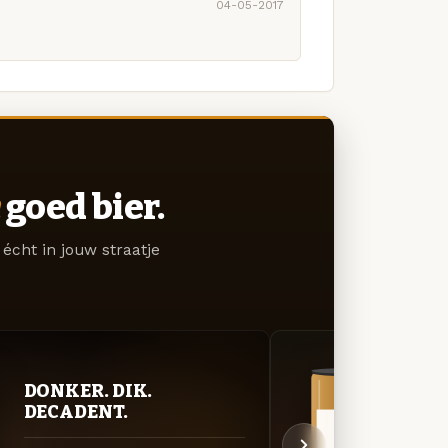
04-05-2017
goed bier.
écht in jouw straatje
DONKER. DIK.
VER
DECADENT.
UIT