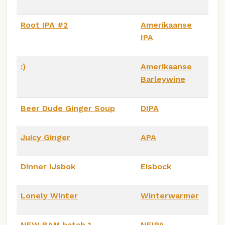
Root IPA #2
Amerikaanse
IPA
:)
Amerikaanse
Barleywine
Beer Dude Ginger Soup
DIPA
Juicy Ginger
APA
Dinner IJsbok
Eisbock
Lonely Winter
Winterwarmer
NEW BAM batch 1
NEIPA