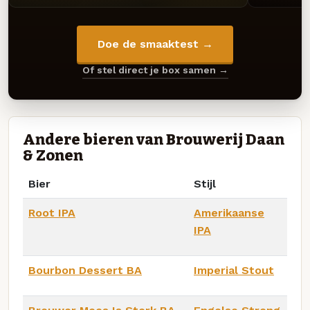
Doe de smaaktest →
Of stel direct je box samen →
Andere bieren van Brouwerij Daan
& Zonen
Bier
Stijl
Root IPA
Amerikaanse
IPA
Bourbon Dessert BA
Imperial Stout