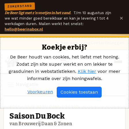
ZOMERSTAND
De Beer ligt met z'n voetjes in het zand.
T/m 10 augustus zijn
×
we wat minder goed bereikbaar en kan je levering 1 tot 4
werkdagen duren. Mailen werkt het snelst:
hello@beerinabox.nl
Ik heb een vraag
Contact
Inloggen
Koekje erbij?
De Beer houdt van cookies, het liefst met honing.
Zodat zijn site super werkt en om lekker te
grasduinen in webstatistieken.
Klik hier
voor meer
informatie over zijn honingwafels.
Navigatie
Voorkeuren
Cookies toestaan
BOCK · BROUWERIJ DAAN & ZONEN
Saison Du Bock
van Brouwerij Daan & Zonen