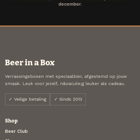
december.
Beer in a Box
Verrassingsboxen met speciaalbier, afgestemd op jouw
smaak. Leuk voor jezelf, n&oacute;g leuker als cadeau.
✓ Veilige betaling
✓ Sinds 2013
Shop
Beer Club