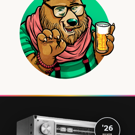
'26
SILVER