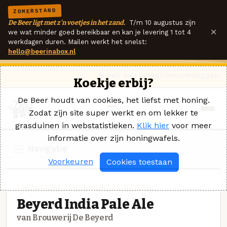
ZOMERSTAND
De Beer ligt met z'n voetjes in het zand.
T/m 10 augustus zijn
×
we wat minder goed bereikbaar en kan je levering 1 tot 4
werkdagen duren. Mailen werkt het snelst:
hello@beerinabox.nl
Ik heb een vraag
Contact
Inloggen
Koekje erbij?
De Beer houdt van cookies, het liefst met honing.
Zodat zijn site super werkt en om lekker te
grasduinen in webstatistieken.
Klik hier
voor meer
informatie over zijn honingwafels.
Navigatie
Voorkeuren
Cookies toestaan
ENGELSE IPA · BROUWERIJ DE BEYERD
Beyerd India Pale Ale
van Brouwerij De Beyerd