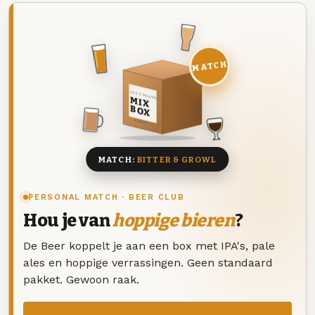
MATCH
DEZE MAAND
MIX
BOX
8 BIEREN
MATCH:
BITTER & GROWL
PERSONAL MATCH · BEER CLUB
Hou je van
hoppige bieren
?
De Beer koppelt je aan een box met IPA's, pale
ales en hoppige verrassingen. Geen standaard
pakket. Gewoon raak.