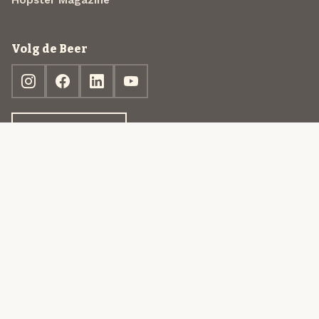
Hopster Magazine
Volg de Beer
Ontdek jouw box
© 2013-2026 Beer in a Box BV