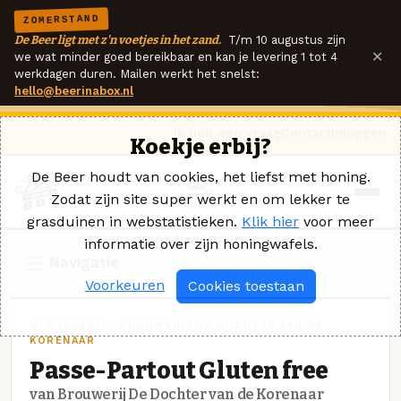
ZOMERSTAND
De Beer ligt met z'n voetjes in het zand.
T/m 10 augustus zijn
×
we wat minder goed bereikbaar en kan je levering 1 tot 4
werkdagen duren. Mailen werkt het snelst:
hello@beerinabox.nl
Ik heb een vraag
Contact
Inloggen
Koekje erbij?
De Beer houdt van cookies, het liefst met honing.
Zodat zijn site super werkt en om lekker te
grasduinen in webstatistieken.
Klik hier
voor meer
informatie over zijn honingwafels.
Navigatie
Voorkeuren
Cookies toestaan
GLUTENVRIJ · BROUWERIJ DE DOCHTER VAN DE
KORENAAR
Passe-Partout Gluten free
van Brouwerij De Dochter van de Korenaar