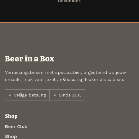
december.
Beer in a Box
Verrassingsboxen met speciaalbier, afgestemd op jouw
smaak. Leuk voor jezelf, n&oacute;g leuker als cadeau.
✓ Veilige betaling
✓ Sinds 2013
Shop
Beer Club
Shop