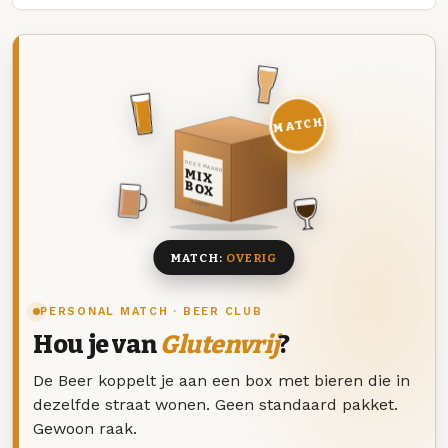
MATCH
DEZE MAAND
MIX
BOX
8 BIEREN
MATCH:
OVERIG
PERSONAL MATCH · BEER CLUB
Hou je van
Glutenvrij
?
De Beer koppelt je aan een box met bieren die in
dezelfde straat wonen. Geen standaard pakket.
Gewoon raak.