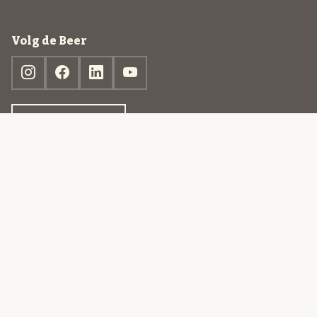
Volg de Beer
Ontdek jouw box
© 2013-2026 Beer in a Box BV