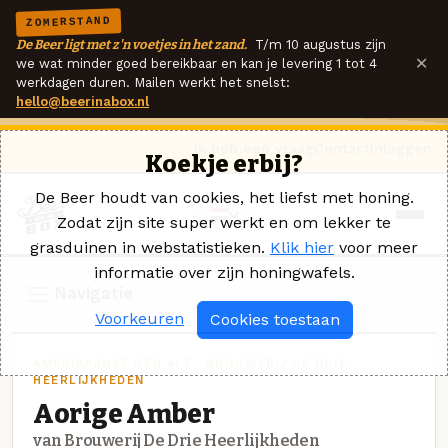
ZOMERSTAND
De Beer ligt met z'n voetjes in het zand.
T/m 10 augustus zijn
×
we wat minder goed bereikbaar en kan je levering 1 tot 4
werkdagen duren. Mailen werkt het snelst:
hello@beerinabox.nl
Ik heb een vraag
Contact
Inloggen
Koekje erbij?
De Beer houdt van cookies, het liefst met honing.
Zodat zijn site super werkt en om lekker te
grasduinen in webstatistieken.
Klik hier
voor meer
informatie over zijn honingwafels.
Navigatie
Voorkeuren
Cookies toestaan
AMERIKAANSE RED ALE · BROUWERIJ DE DRIE
HEERLIJKHEDEN
Aorige Amber
van Brouwerij De Drie Heerlijkheden