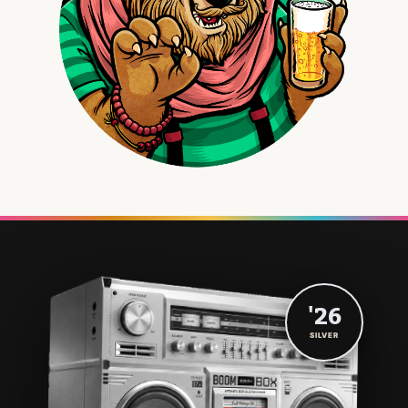
'26
SILVER