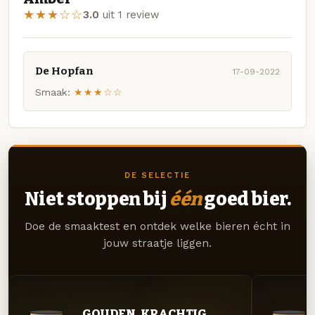
★★★☆☆
3.0
uit 1 review
De Hopfan
17-09-2022
Smaak:
★★★☆☆
DE SELECTIE
Niet stoppen bij
één
goed bier.
Doe de smaaktest en ontdek welke bieren écht in
jouw straatje liggen.
GOUDEN. KRACHTIG.