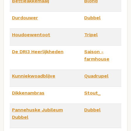
Bettieakkemaaij
Blond
Durdouwer
Dubbel
Houdoewentoot
Tripel
De DRI3 Heerlijkheden
Saison -
farmhouse
Kunniekwoadblijve
Quadrupel
Dikkenambras
Stout_
Pannehuske Jubileum
Dubbel
Dubbel