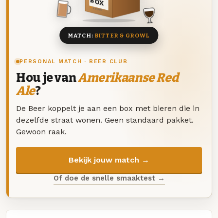
BOX
8 BIEREN
MATCH:
BITTER & GROWL
PERSONAL MATCH · BEER CLUB
Hou je van
Amerikaanse Red
Ale
?
De Beer koppelt je aan een box met bieren die in
dezelfde straat wonen. Geen standaard pakket.
Gewoon raak.
Bekijk jouw match →
Of doe de snelle smaaktest →