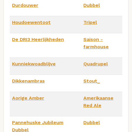
Durdouwer
Dubbel
Houdoewentoot
Tripel
De DRI3 Heerlijkheden
Saison -
farmhouse
Kunniekwoadblijve
Quadrupel
Dikkenambras
Stout_
Aorige Amber
Amerikaanse
Red Ale
Pannehuske Jubileum
Dubbel
Dubbel