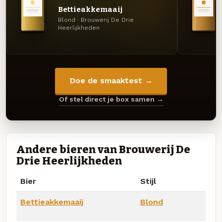
Bettieakkemaaij
Blond · Brouwerij De Drie
Heerlijkheden
Doe de smaaktest →
Of stel direct je box samen →
Andere bieren van Brouwerij De
Drie Heerlijkheden
Bier
Stijl
Bettieakkemaaij
Blond