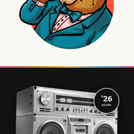
'26
SILVER