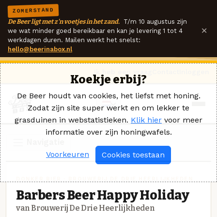
ZOMERSTAND
De Beer ligt met z'n voetjes in het zand.
T/m 10 augustus zijn
×
we wat minder goed bereikbaar en kan je levering 1 tot 4
werkdagen duren. Mailen werkt het snelst:
hello@beerinabox.nl
Ik heb een vraag
Contact
Inloggen
Koekje erbij?
De Beer houdt van cookies, het liefst met honing.
Zodat zijn site super werkt en om lekker te
grasduinen in webstatistieken.
Klik hier
voor meer
informatie over zijn honingwafels.
Navigatie
Voorkeuren
Cookies toestaan
DONKER BIER · BROUWERIJ DE DRIE HEERLIJKHEDEN
Barbers Beer Happy Holiday
van Brouwerij De Drie Heerlijkheden