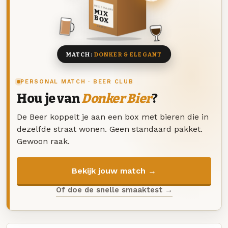
DEZE MAAND
MIX
BOX
8 BIEREN
MATCH:
DONKER & ELEGANT
PERSONAL MATCH · BEER CLUB
Hou je van
Donker Bier
?
De Beer koppelt je aan een box met bieren die in
dezelfde straat wonen. Geen standaard pakket.
Gewoon raak.
Bekijk jouw match →
Of doe de snelle smaaktest →