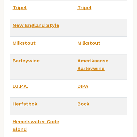
Tripel
Tripel
New England Style
Milkstout
Milkstout
Barleywine
Amerikaanse
Barleywine
D.I.P.A.
DIPA
Herfstbok
Bock
Hemelswater Code
Blond