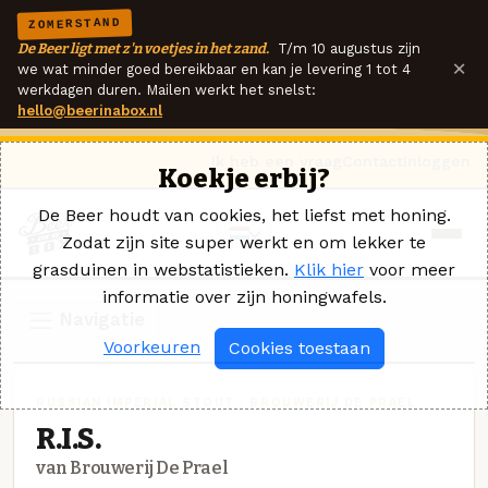
ZOMERSTAND
De Beer ligt met z'n voetjes in het zand.
T/m 10 augustus zijn
×
we wat minder goed bereikbaar en kan je levering 1 tot 4
werkdagen duren. Mailen werkt het snelst:
hello@beerinabox.nl
Ik heb een vraag
Contact
Inloggen
Koekje erbij?
De Beer houdt van cookies, het liefst met honing.
Zodat zijn site super werkt en om lekker te
grasduinen in webstatistieken.
Klik hier
voor meer
informatie over zijn honingwafels.
Navigatie
Voorkeuren
Cookies toestaan
RUSSIAN IMPERIAL STOUT · BROUWERIJ DE PRAEL
R.I.S.
van Brouwerij De Prael