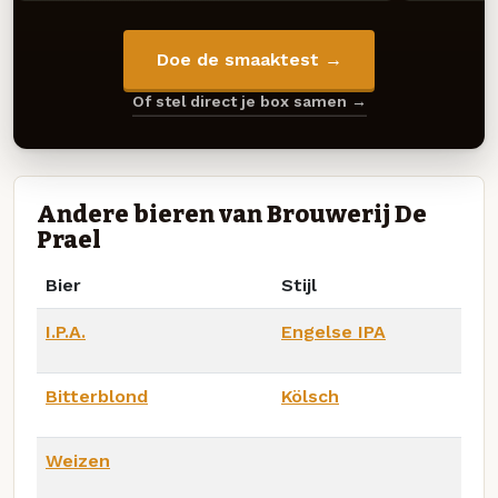
Doe de smaaktest →
Of stel direct je box samen →
Andere bieren van Brouwerij De
Prael
Bier
Stijl
I.P.A.
Engelse IPA
Bitterblond
Kölsch
Weizen