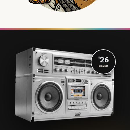
'26
SILVER