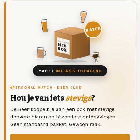
MATCH
DEZE MAAND
MIX
BOX
8 BIEREN
MATCH:
INTENS & UITDAGEND
PERSONAL MATCH · BEER CLUB
Hou je van iets
stevigs
?
De Beer koppelt je aan een box met stevige
donkere bieren en bijzondere ontdekkingen.
Geen standaard pakket. Gewoon raak.