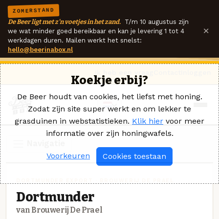
ZOMERSTAND
De Beer ligt met z'n voetjes in het zand.
T/m 10 augustus zijn
×
we wat minder goed bereikbaar en kan je levering 1 tot 4
werkdagen duren. Mailen werkt het snelst:
hello@beerinabox.nl
Ik heb een vraag
Contact
Inloggen
Koekje erbij?
De Beer houdt van cookies, het liefst met honing.
Zodat zijn site super werkt en om lekker te
grasduinen in webstatistieken.
Klik hier
voor meer
informatie over zijn honingwafels.
Navigatie
Voorkeuren
Cookies toestaan
DORTMUNDER EXPORT · BROUWERIJ DE PRAEL
Dortmunder
van Brouwerij De Prael