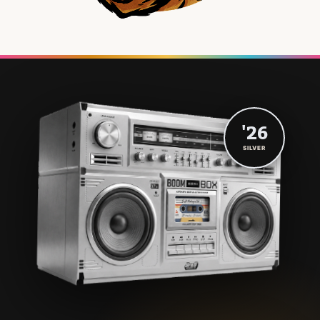
'26
SILVER