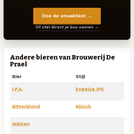
Doe de smaaktest →
Of stel direct je box samen →
Andere bieren van Brouwerij De
Prael
Bier
Stijl
I.P.A.
Engelse IPA
Bitterblond
Kölsch
Weizen