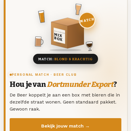
MATCH
DEZE MAAND
MIX
BOX
8 BIEREN
MATCH:
BLOND & KRACHTIG
PERSONAL MATCH · BEER CLUB
Hou je van
Dortmunder Export
?
De Beer koppelt je aan een box met bieren die in
dezelfde straat wonen. Geen standaard pakket.
Gewoon raak.
Bekijk jouw match →