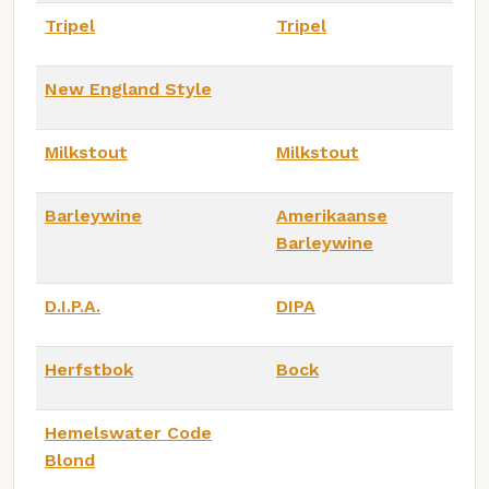
Tripel
Tripel
New England Style
Milkstout
Milkstout
Barleywine
Amerikaanse
Barleywine
D.I.P.A.
DIPA
Herfstbok
Bock
Hemelswater Code
Blond