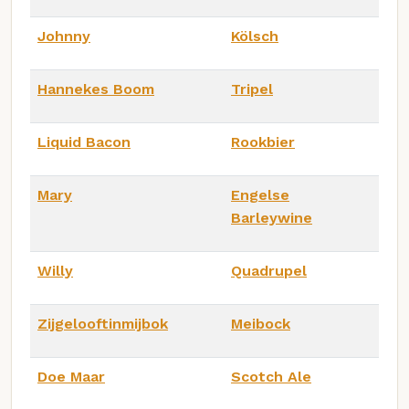
Johnny
Kölsch
Hannekes Boom
Tripel
Liquid Bacon
Rookbier
Mary
Engelse
Barleywine
Willy
Quadrupel
Zijgelooftinmijbok
Meibock
Doe Maar
Scotch Ale