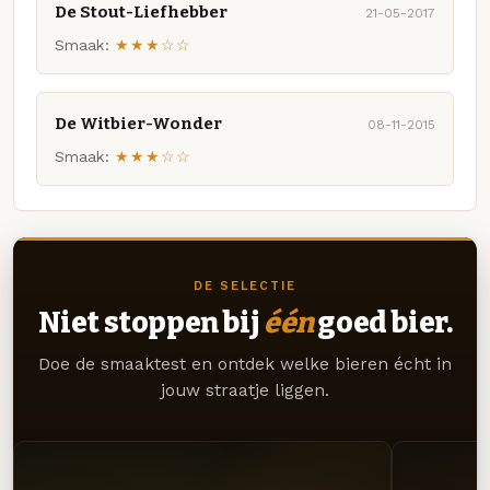
De Stout-Liefhebber
21-05-2017
Smaak:
★★★☆☆
De Witbier-Wonder
08-11-2015
Smaak:
★★★☆☆
DE SELECTIE
Niet stoppen bij
één
goed bier.
Doe de smaaktest en ontdek welke bieren écht in
jouw straatje liggen.