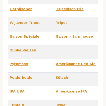
Oerpilsener
Tsjechisch Pils
Wijlander Tripel
Tripel
Saison Spéciale
Saison - farmhouse
Dunkelweizen
Pyromaan
Amerikaanse Red Ale
Polderkolder
Kölsch
IPA USA
Amerikaanse IPA
Triple X
Tripel