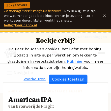
ZOMERSTAND
De Beer ligt met z'n voetjes in het zand.
T/m 10 augustus zijn
×
we wat minder goed bereikbaar en kan je levering 1 tot 4
werkdagen duren. Mailen werkt het snelst:
hello@beerinabox.nl
Ik heb een vraag
Contact
Inloggen
Koekje erbij?
De Beer houdt van cookies, het liefst met honing.
Zodat zijn site super werkt en om lekker te
grasduinen in webstatistieken.
Klik hier
voor meer
informatie over zijn honingwafels.
Navigatie
Voorkeuren
Cookies toestaan
AMERIKAANSE IPA · BROUWERIJ DE PRAGHT
American IPA
van Brouwerij de Praght