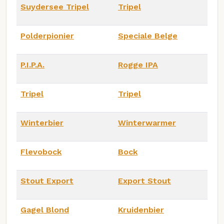
Suydersee Tripel
Tripel
Polderpionier
Speciale Belge
P.I.P.A.
Rogge IPA
Tripel
Tripel
Winterbier
Winterwarmer
Flevobock
Bock
Stout Export
Export Stout
Gagel Blond
Kruidenbier