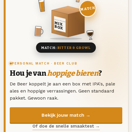
MATCH
DEZE MAAND
MIX
BOX
8 BIEREN
MATCH:
BITTER & GROWL
PERSONAL MATCH · BEER CLUB
Hou je van
hoppige bieren
?
De Beer koppelt je aan een box met IPA's, pale
ales en hoppige verrassingen. Geen standaard
pakket. Gewoon raak.
Bekijk jouw match →
Of doe de snelle smaaktest →