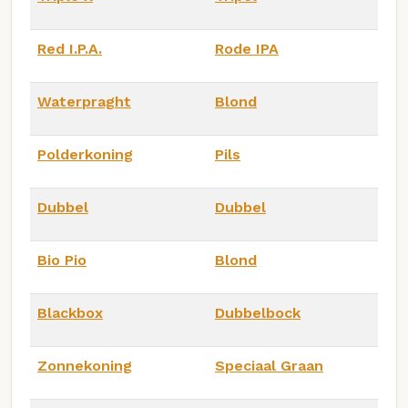
Red I.P.A.
Rode IPA
Waterpraght
Blond
Polderkoning
Pils
Dubbel
Dubbel
Bio Pio
Blond
Blackbox
Dubbelbock
Zonnekoning
Speciaal Graan