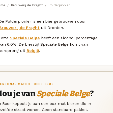
ome
Brouwerij de Praght
Polderpionier
De Polderpionier is een bier gebrouwen door
Brouwerij de Praght
uit Dronten.
Deze
Speciale Belge
heeft een alcohol percentage
van 6.0%. De bierstijl Speciale Belge komt van
oorsprong uit
België
.
ERSONAL MATCH · BEER CLUB
Hou je van
Speciale Belge
?
 Beer koppelt je aan een box met bieren die in
ezelfde straat wonen. Geen standaard pakket.