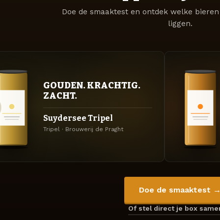
Doe de smaaktest en ontdek welke bieren 
liggen.
GOUDEN. KRACHTIG.
ZACHT.
Suydersee Tripel
Tripel · Brouwerij de Praght
Doe de smaaktest 
Of stel direct je box sam