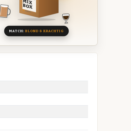
MIX
BOX
8 BIEREN
MATCH:
BLOND & KRACHTIG