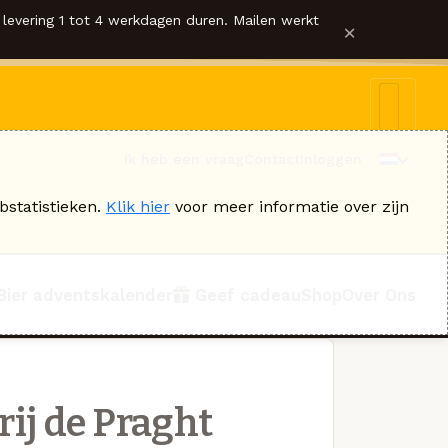
levering 1 tot 4 werkdagen duren. Mailen werkt
×
Ik heb een vraag
Contact
Inloggen
bstatistieken.
Klik hier
voor meer informatie over zijn
Bier adventskalender
Geef cadeau
Shop
Over Ons
ij de Praght