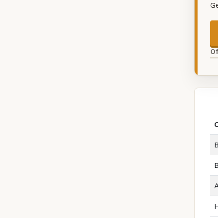
G
O
B