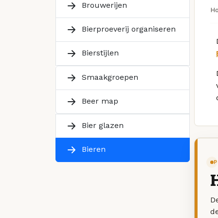
Brouwerijen
H
Bierproeverij organiseren
Bierstijlen
Smaakgroepen
Beer map
Bier glazen
Bieren
P
De
d