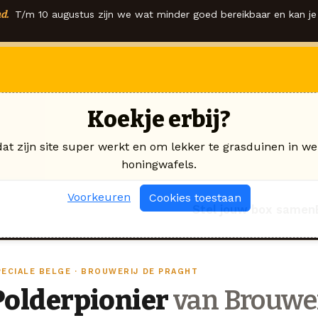
d.
T/m 10 augustus zijn we wat minder goed bereikbaar en kan je 
Koekje erbij?
dat zijn site super werkt en om lekker te grasduinen in we
honingwafels.
Voorkeuren
Cookies toestaan
Stel jouw box samen
PECIALE BELGE · BROUWERIJ DE PRAGHT
Polderpionier
van Brouwer