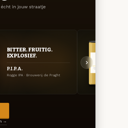
écht in jouw straatje
BITTER. FRUITIG.
GOU
EXPLOSIEF.
ZAC
P.I.P.A.
Trip
Rogge IPA · Brouwerij de Praght
Tripel 
→
en →