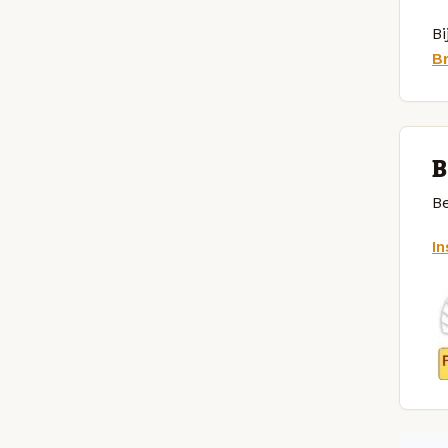
Bi
B
B
Be
I