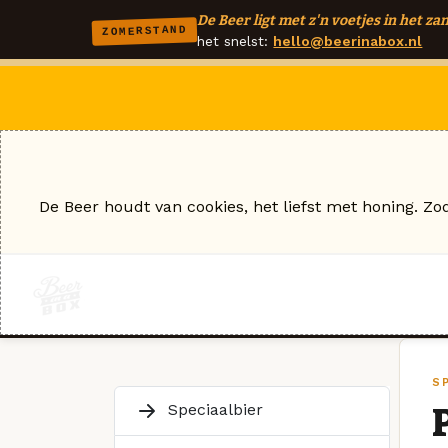
De Beer ligt met z'n voetjes in het zan
ZOMERSTAND
het snelst:
hello@beerinabox.nl
De Beer houdt van cookies, het liefst met honing. Zo
S
Speciaalbier