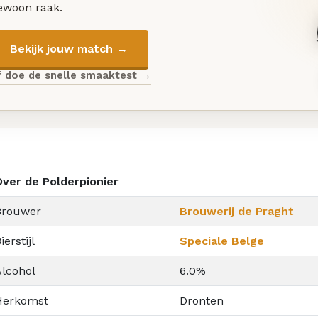
ewoon raak.
Bekijk jouw match →
f doe de snelle smaaktest →
Over de Polderpionier
Brouwer
Brouwerij de Praght
ierstijl
Speciale Belge
Alcohol
6.0%
Herkomst
Dronten