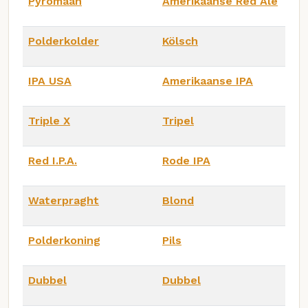
Pyromaan
Amerikaanse Red Ale
Polderkolder
Kölsch
IPA USA
Amerikaanse IPA
Triple X
Tripel
Red I.P.A.
Rode IPA
Waterpraght
Blond
Polderkoning
Pils
Dubbel
Dubbel