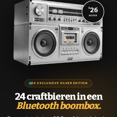
'26
SILVER
DE EXCLUSIEVE SILVER EDITION
24 craftbieren in een
Bluetooth boombox.