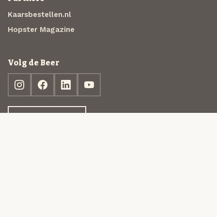
Kaarsbestellen.nl
Hopster Magazine
Volg de Beer
Ontdek jouw box
© 2013-2026 Beer in a Box BV