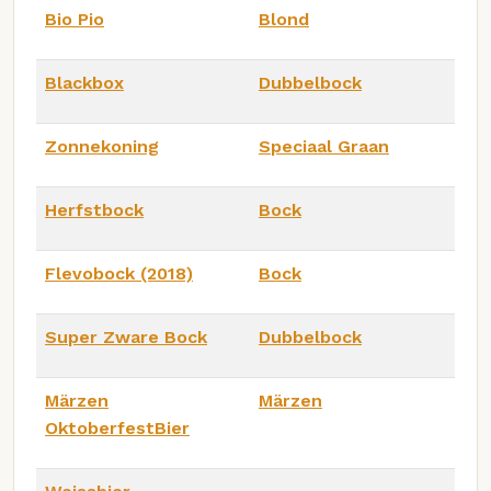
Bio Pio
Blond
Blackbox
Dubbelbock
Zonnekoning
Speciaal Graan
Herfstbock
Bock
Flevobock (2018)
Bock
Super Zware Bock
Dubbelbock
Märzen
Märzen
OktoberfestBier