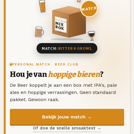
MATCH
DEZE MAAND
MIX
BOX
8 BIEREN
MATCH:
BITTER & GROWL
PERSONAL MATCH · BEER CLUB
Hou je van
hoppige bieren
?
De Beer koppelt je aan een box met IPA's, pale
ales en hoppige verrassingen. Geen standaard
pakket. Gewoon raak.
Bekijk jouw match →
Of doe de snelle smaaktest →