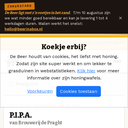
ZOMERSTAND
De Beer ligt met z'n voetjes in het zand.
T/m 10 augustus zijn
×
we wat minder goed bereikbaar en kan je levering 1 tot 4
werkdagen duren. Mailen werkt het snelst:
hello@beerinabox.nl
Ik heb een vraag
Contact
Inloggen
Koekje erbij?
De Beer houdt van cookies, het liefst met honing.
Zodat zijn site super werkt en om lekker te
grasduinen in webstatistieken.
Klik hier
voor meer
informatie over zijn honingwafels.
Navigatie
Voorkeuren
Cookies toestaan
ROGGE IPA · BROUWERIJ DE PRAGHT
P.I.P.A.
van Brouwerij de Praght