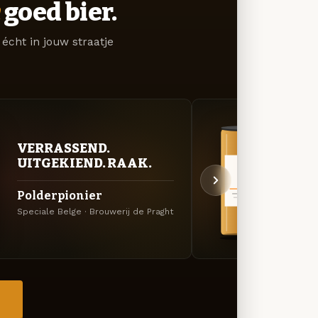
goed bier.
écht in jouw straatje
VERRASSEND.
BITT
UITGEKIEND. RAAK.
EXP
Polderpionier
P.I.P
Speciale Belge · Brouwerij de Praght
Rogge 
→