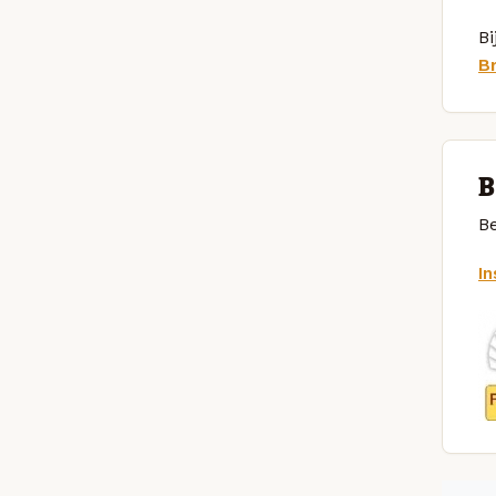
Bi
B
B
Be
I