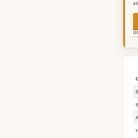
s
O
B