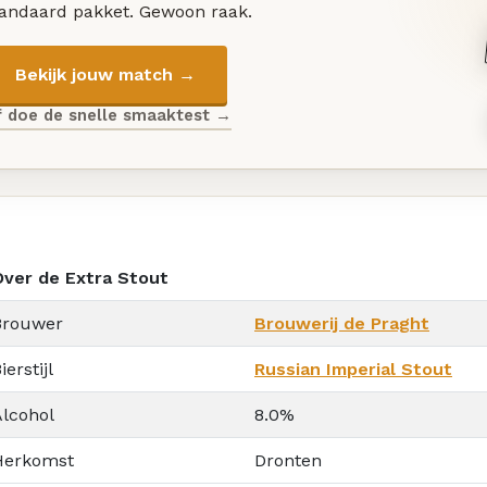
tandaard pakket. Gewoon raak.
Bekijk jouw match →
f doe de snelle smaaktest →
Over de Extra Stout
Brouwer
Brouwerij de Praght
ierstijl
Russian Imperial Stout
Alcohol
8.0%
Herkomst
Dronten