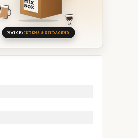
MIX
BOX
8 BIEREN
MATCH:
INTENS & UITDAGEND