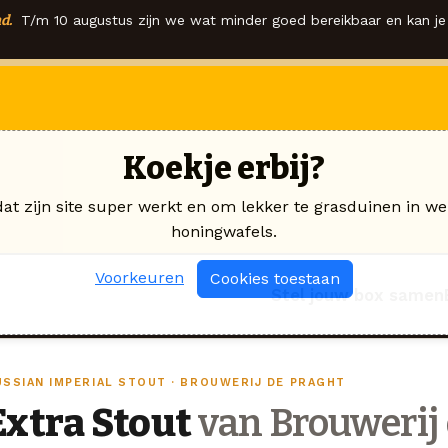
d.
T/m 10 augustus zijn we wat minder goed bereikbaar en kan je 
Koekje erbij?
dat zijn site super werkt en om lekker te grasduinen in we
honingwafels.
Voorkeuren
Cookies toestaan
Stel jouw box samen
USSIAN IMPERIAL STOUT · BROUWERIJ DE PRAGHT
Extra Stout
van Brouwerij