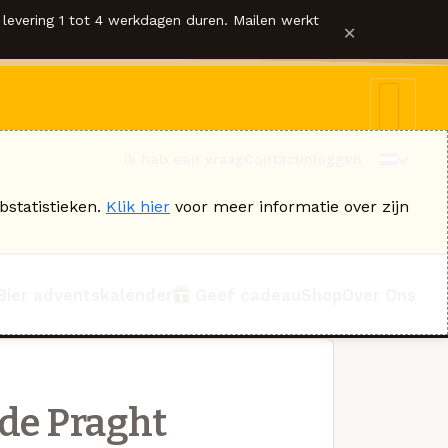
levering 1 tot 4 werkdagen duren. Mailen werkt
×
Ik heb een vraag
Contact
Inloggen
bstatistieken.
Klik hier
voor meer informatie over zijn
Bier adventskalender
Geef cadeau
Shop
Over Ons
 de Praght