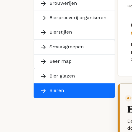
Brouwerijen
H
Bierproeverij organiseren
Bierstijlen
Smaakgroepen
Beer map
Bier glazen
Bieren
P
H
De
d