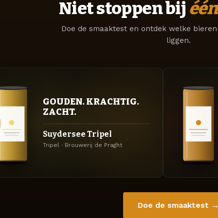
Niet stoppen bij
één
Doe de smaaktest en ontdek welke bieren 
liggen.
GOUDEN. KRACHTIG.
ZACHT.
Suydersee Tripel
Tripel · Brouwerij de Praght
Doe de smaaktest 