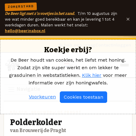
ZOMERSTAND
De Beer ligt met z'n voetjes in het zand.
T/m 10 augustus zijn
×
we wat minder goed bereikbaar en kan je levering 1 tot 4
werkdagen duren. Mailen werkt het snelst:
hello@beerinabox.nl
Ik heb een vraag
Contact
Inloggen
Koekje erbij?
De Beer houdt van cookies, het liefst met honing.
Zodat zijn site super werkt en om lekker te
grasduinen in webstatistieken.
Klik hier
voor meer
informatie over zijn honingwafels.
Navigatie
Voorkeuren
Cookies toestaan
KÖLSCH · BROUWERIJ DE PRAGHT
Polderkolder
van Brouwerij de Praght