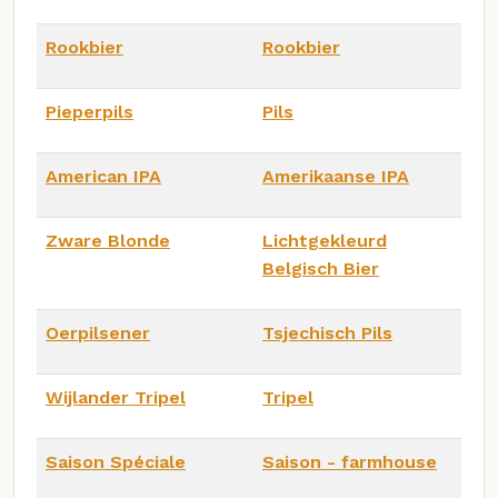
Rookbier
Rookbier
Pieperpils
Pils
American IPA
Amerikaanse IPA
Zware Blonde
Lichtgekleurd
Belgisch Bier
Oerpilsener
Tsjechisch Pils
Wijlander Tripel
Tripel
Saison Spéciale
Saison - farmhouse