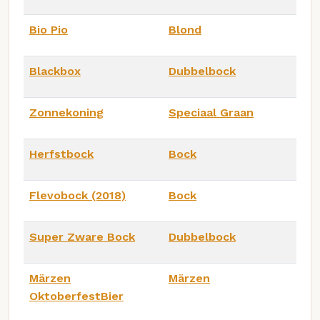
Bio Pio
Blond
Blackbox
Dubbelbock
Zonnekoning
Speciaal Graan
Herfstbock
Bock
Flevobock (2018)
Bock
Super Zware Bock
Dubbelbock
Märzen
Märzen
OktoberfestBier