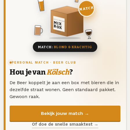
MATCH
DEZE MAAND
MIX
BOX
8 BIEREN
MATCH:
BLOND & KRACHTIG
PERSONAL MATCH · BEER CLUB
Hou je van
Kölsch
?
De Beer koppelt je aan een box met bieren die in
dezelfde straat wonen. Geen standaard pakket.
Gewoon raak.
Bekijk jouw match →
Of doe de snelle smaaktest →