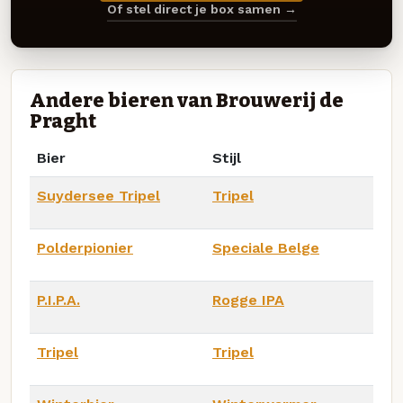
Of stel direct je box samen →
Andere bieren van Brouwerij de
Praght
Bier
Stijl
Suydersee Tripel
Tripel
Polderpionier
Speciale Belge
P.I.P.A.
Rogge IPA
Tripel
Tripel