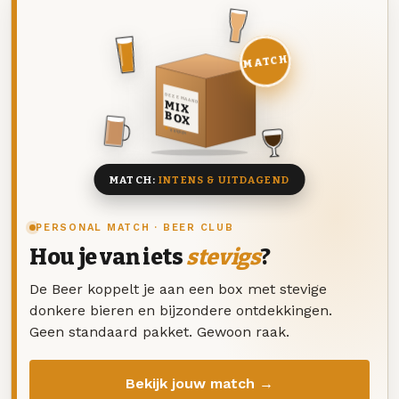
MATCH
DEZE MAAND
MIX
BOX
8 BIEREN
MATCH:
INTENS & UITDAGEND
PERSONAL MATCH · BEER CLUB
Hou je van iets
stevigs
?
De Beer koppelt je aan een box met stevige
donkere bieren en bijzondere ontdekkingen.
Geen standaard pakket. Gewoon raak.
Bekijk jouw match →