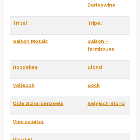
Barleywine
Tripel
Tripel
Saison Mosaic
Saison -
farmhouse
Hoppekee
Blond
Vollebok
Bock
Olde Scherpenzeels
Belgisch Blond
Vlierevluiter
Weizhijt