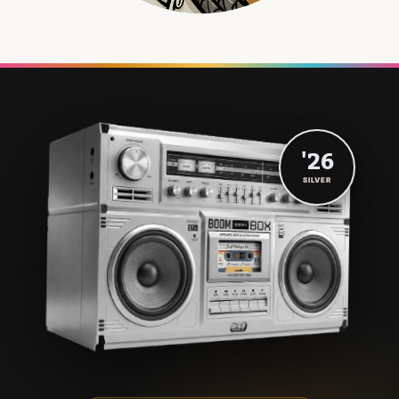
'26
SILVER