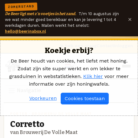
ZOMERSTAND
De Beer ligt met z'n voetjes in het zand.
T/m 10 augustus zijn
×
we wat minder goed bereikbaar en kan je levering 1 tot 4
werkdagen duren. Mailen werkt het snelst:
hello@beerinabox.nl
Ik heb een vraag
Contact
Inloggen
Koekje erbij?
De Beer houdt van cookies, het liefst met honing.
Zodat zijn site super werkt en om lekker te
grasduinen in webstatistieken.
Klik hier
voor meer
informatie over zijn honingwafels.
Navigatie
Voorkeuren
Cookies toestaan
PORTER · BROUWERIJ DE VOLLE MAAT
Corretto
van Brouwerij De Volle Maat