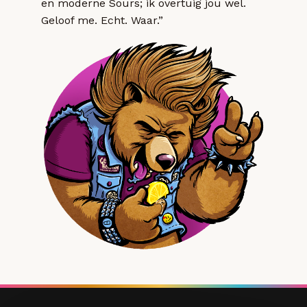
en moderne Sours; ik overtuig jou wel.
Geloof me. Echt. Waar.”