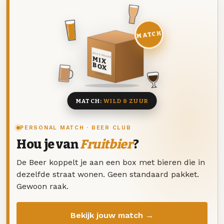
MATCH
DEZE MAAND
MIX
BOX
8 BIEREN
MATCH:
WILD & ZUUR
PERSONAL MATCH · BEER CLUB
Hou je van
Fruitbier
?
De Beer koppelt je aan een box met bieren die in
dezelfde straat wonen. Geen standaard pakket.
Gewoon raak.
Bekijk jouw match →