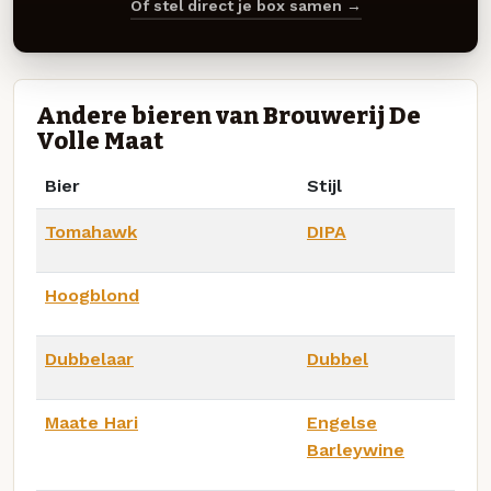
Of stel direct je box samen →
Andere bieren van Brouwerij De
Volle Maat
Bier
Stijl
Tomahawk
DIPA
Hoogblond
Dubbelaar
Dubbel
Maate Hari
Engelse
Barleywine