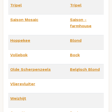
Tripel
Tripel
Saison Mosaic
Saison -
farmhouse
Hoppekee
Blond
Vollebok
Bock
Olde Scherpenzeels
Belgisch Blond
Vlierevluiter
Weizhijt