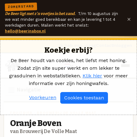
ZOMERSTAND
De Beer ligt met z'n voetjes in het zand.
T/m 10 augustus zijn
×
we wat minder goed bereikbaar en kan je levering 1 tot 4
werkdagen duren. Mailen werkt het snelst:
hello@beerinabox.nl
Ik heb een vraag
Contact
Inloggen
Koekje erbij?
De Beer houdt van cookies, het liefst met honing.
Zodat zijn site super werkt en om lekker te
grasduinen in webstatistieken.
Klik hier
voor meer
informatie over zijn honingwafels.
Navigatie
Voorkeuren
Cookies toestaan
FRUITBIER · BROUWERIJ DE VOLLE MAAT
Oranje Boven
van Brouwerij De Volle Maat