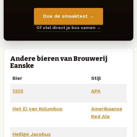
Doe de smaaktest →
Of stel direct je box samen →
Andere bieren van Brouwerij
Eanske
Bier
Stijl
1325
APA
Het Ei van Kolumbus
Amerikaanse
Red Ale
Heilige Jacobus