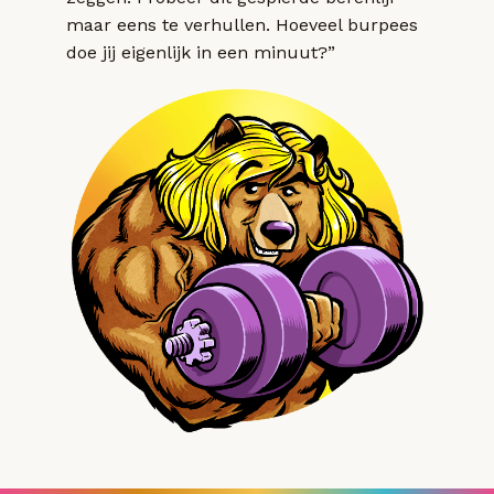
maar eens te verhullen. Hoeveel burpees
doe jij eigenlijk in een minuut?”