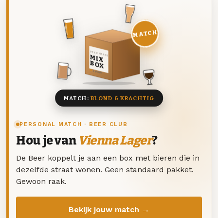
MATCH
DEZE MAAND
MIX
BOX
8 BIEREN
MATCH:
BLOND & KRACHTIG
PERSONAL MATCH · BEER CLUB
Hou je van
Vienna Lager
?
De Beer koppelt je aan een box met bieren die in
dezelfde straat wonen. Geen standaard pakket.
Gewoon raak.
Bekijk jouw match →