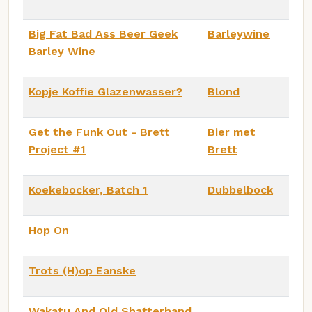
Big Fat Bad Ass Beer Geek
Barleywine
Barley Wine
Kopje Koffie Glazenwasser?
Blond
Get the Funk Out - Brett
Bier met
Project #1
Brett
Koekebocker, Batch 1
Dubbelbock
Hop On
Trots (H)op Eanske
Wakatu And Old Shatterhand