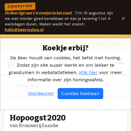
ZOMERSTAND
De Beer ligt met z'n voetjes in het zand.
T/m 10 augustus zijn
×
we wat minder goed bereikbaar en kan je levering 1 tot 4
werkdagen duren. Mailen werkt het snelst:
hello@beerinabox.nl
Ik heb een vraag
Contact
Inloggen
Koekje erbij?
De Beer houdt van cookies, het liefst met honing.
Zodat zijn site super werkt en om lekker te
grasduinen in webstatistieken.
Klik hier
voor meer
informatie over zijn honingwafels.
Navigatie
Voorkeuren
Cookies toestaan
VIENNA LAGER · BROUWERIJ EANSKE
Hopoogst 2020
van Brouwerij Eanske