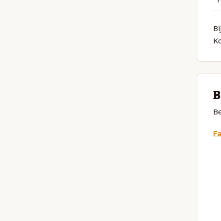
Bi
K
B
Be
F