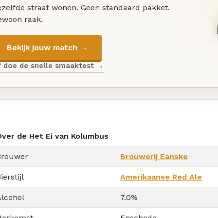
ezelfde straat wonen. Geen standaard pakket.
ewoon raak.
Bekijk jouw match →
f doe de snelle smaaktest →
Over de Het Ei van Kolumbus
Brouwer
Brouwerij Eanske
ierstijl
Amerikaanse Red Ale
Alcohol
7.0%
Herkomst
Enschede