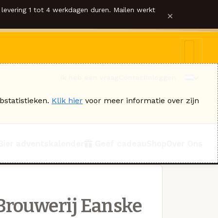
levering 1 tot 4 werkdagen duren. Mailen werkt
×
Ik heb een vraag
Contact
Inloggen
bstatistieken.
Klik hier
voor meer informatie over zijn
Bier adventskalender
Geef cadeau
Shop
Over Ons
Brouwerij Eanske