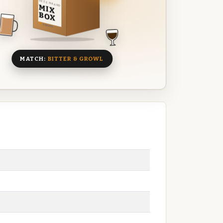
DEZE MAAND
MIX
BOX
8 BIEREN
MATCH:
BITTER & GROWL