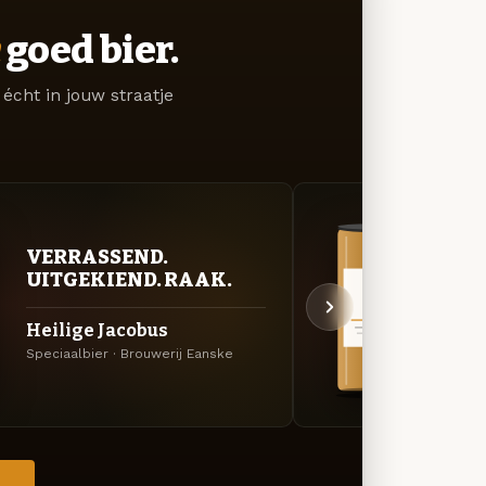
goed bier.
écht in jouw straatje
VERRASSEND.
VER
UITGEKIEND. RAAK.
UIT
Heilige Jacobus
Donk
Speciaalbier · Brouwerij Eanske
Schwar