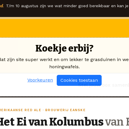
d.
T/m 10 augustus zijn we wat minder goed bereikbaar en kan je 
Koekje erbij?
dat zijn site super werkt en om lekker te grasduinen in we
honingwafels.
Voorkeuren
Cookies toestaan
Stel jouw box samen
MERIKAANSE RED ALE · BROUWERIJ EANSKE
Het Ei van Kolumbus
van 