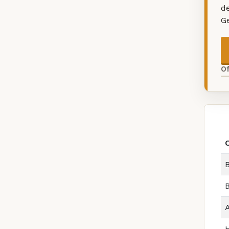
d
G
O
B