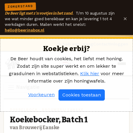
ZOMERSTAND
De Beer ligt met z'n voetjes in het zand.
T/m 10 augustus zijn
×
we wat minder goed bereikbaar en kan je levering 1 tot 4
werkdagen duren. Mailen werkt het snelst:
hello@beerinabox.nl
Ik heb een vraag
Contact
Inloggen
Koekje erbij?
De Beer houdt van cookies, het liefst met honing.
Zodat zijn site super werkt en om lekker te
grasduinen in webstatistieken.
Klik hier
voor meer
informatie over zijn honingwafels.
Navigatie
Voorkeuren
Cookies toestaan
DUBBELBOCK · BROUWERIJ EANSKE
Koekebocker, Batch 1
van Brouwerij Eanske