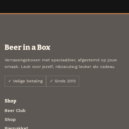
Beer in a Box
Verrassingsboxen met speciaalbier, afgestemd op jouw
smaak. Leuk voor jezelf, n&oacute;g leuker als cadeau.
✓ Veilige betaling
✓ Sinds 2013
Shop
Beer Club
Shop
Bierpakket