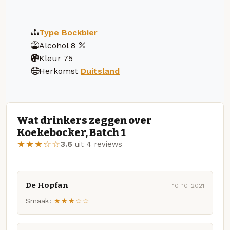
Type
Bockbier
Alcohol
8
Kleur
75
Herkomst
Duitsland
Wat drinkers zeggen over
Koekebocker, Batch 1
★★★☆☆
3.6
uit 4 reviews
De Hopfan
10-10-2021
Smaak:
★★★☆☆