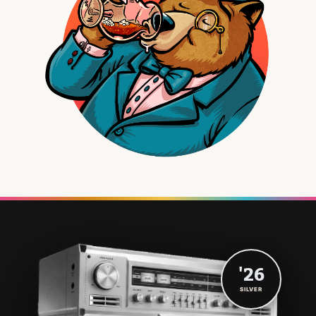
'26
SILVER