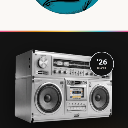
'26
SILVER