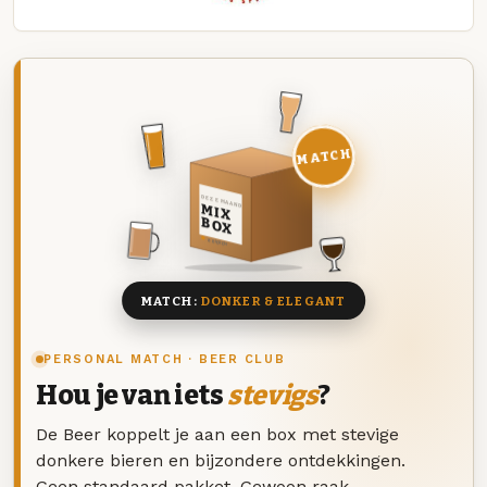
MATCH
DEZE MAAND
MIX
BOX
8 BIEREN
MATCH:
DONKER & ELEGANT
PERSONAL MATCH · BEER CLUB
Hou je van iets
stevigs
?
De Beer koppelt je aan een box met stevige
donkere bieren en bijzondere ontdekkingen.
Geen standaard pakket. Gewoon raak.