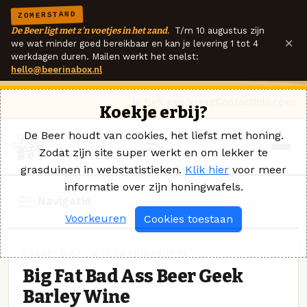
ZOMERSTAND
De Beer ligt met z'n voetjes in het zand.
T/m 10 augustus zijn
×
we wat minder goed bereikbaar en kan je levering 1 tot 4
werkdagen duren. Mailen werkt het snelst:
hello@beerinabox.nl
Ik heb een vraag
Contact
Inloggen
Koekje erbij?
De Beer houdt van cookies, het liefst met honing.
Zodat zijn site super werkt en om lekker te
grasduinen in webstatistieken.
Klik hier
voor meer
informatie over zijn honingwafels.
Navigatie
Voorkeuren
Cookies toestaan
BARLEYWINE · BROUWERIJ EANSKE
Big Fat Bad Ass Beer Geek
Barley Wine