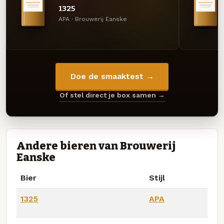
1325
APA · Brouwerij Eanske
Doe de smaaktest →
Of stel direct je box samen →
Andere bieren van Brouwerij
Eanske
Bier
Stijl
1325
APA