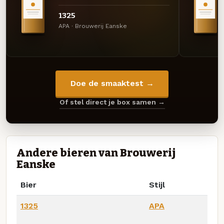
1325
APA · Brouwerij Eanske
Doe de smaaktest →
Of stel direct je box samen →
Andere bieren van Brouwerij
Eanske
Bier
Stijl
1325
APA