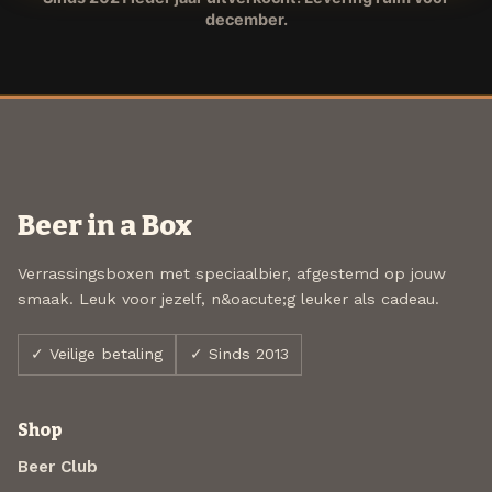
december.
Beer in a Box
Verrassingsboxen met speciaalbier, afgestemd op jouw
smaak. Leuk voor jezelf, n&oacute;g leuker als cadeau.
✓ Veilige betaling
✓ Sinds 2013
Shop
Beer Club