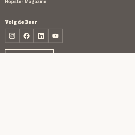
Hopster Magazine
Volg de Beer
Ontdek jouw box
© 2013-2026 Beer in a Box BV