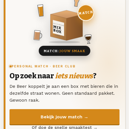
MATCH
DEZE MAAND
MIX
BOX
8 BIEREN
MATCH:
JOUW SMAAK
PERSONAL MATCH · BEER CLUB
Op zoek naar
iets nieuws
?
De Beer koppelt je aan een box met bieren die in
dezelfde straat wonen. Geen standaard pakket.
Gewoon raak.
Bekijk jouw match →
Of doe de snelle smaaktest →