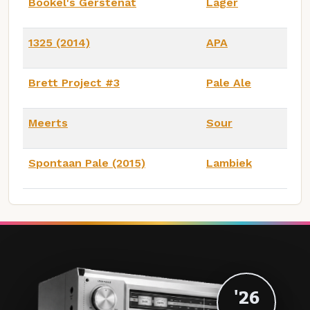
Bookel's Gerstenat
Lager
1325 (2014)
APA
Brett Project #3
Pale Ale
Meerts
Sour
Spontaan Pale (2015)
Lambiek
'26