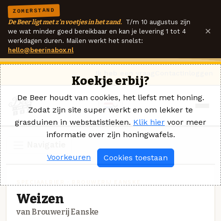
ZOMERSTAND
De Beer ligt met z'n voetjes in het zand.
T/m 10 augustus zijn
×
we wat minder goed bereikbaar en kan je levering 1 tot 4
werkdagen duren. Mailen werkt het snelst:
hello@beerinabox.nl
Ik heb een vraag
Contact
Inloggen
Koekje erbij?
De Beer houdt van cookies, het liefst met honing.
Zodat zijn site super werkt en om lekker te
grasduinen in webstatistieken.
Klik hier
voor meer
informatie over zijn honingwafels.
Navigatie
Voorkeuren
Cookies toestaan
SPECIAALBIER · BROUWERIJ EANSKE
Weizen
van Brouwerij Eanske