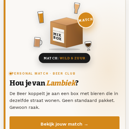
MATCH
DEZE MAAND
MIX
BOX
8 BIEREN
MATCH:
WILD & ZUUR
PERSONAL MATCH · BEER CLUB
Hou je van
Lambiek
?
De Beer koppelt je aan een box met bieren die in
dezelfde straat wonen. Geen standaard pakket.
Gewoon raak.
Bekijk jouw match →