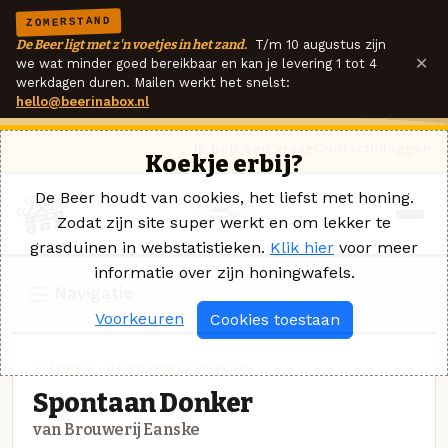
ZOMERSTAND
De Beer ligt met z'n voetjes in het zand.
T/m 10 augustus zijn
×
we wat minder goed bereikbaar en kan je levering 1 tot 4
werkdagen duren. Mailen werkt het snelst:
hello@beerinabox.nl
Ik heb een vraag
Contact
Inloggen
Koekje erbij?
De Beer houdt van cookies, het liefst met honing.
Zodat zijn site super werkt en om lekker te
grasduinen in webstatistieken.
Klik hier
voor meer
informatie over zijn honingwafels.
Navigatie
Voorkeuren
Cookies toestaan
LAMBIEK · BROUWERIJ EANSKE
Spontaan Donker
van Brouwerij Eanske