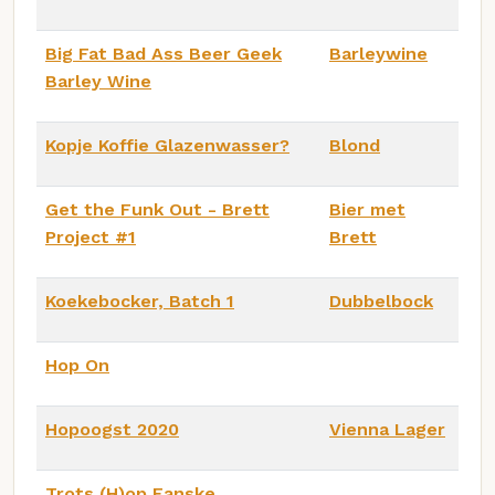
Big Fat Bad Ass Beer Geek
Barleywine
Barley Wine
Kopje Koffie Glazenwasser?
Blond
Get the Funk Out - Brett
Bier met
Project #1
Brett
Koekebocker, Batch 1
Dubbelbock
Hop On
Hopoogst 2020
Vienna Lager
Trots (H)op Eanske