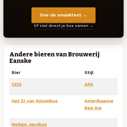
Doe de smaaktest →
Of stel direct je box samen →
Andere bieren van Brouwerij
Eanske
Bier
Stijl
1325
APA
Het Ei van Kolumbus
Amerikaanse
Red Ale
Heilige Jacobus