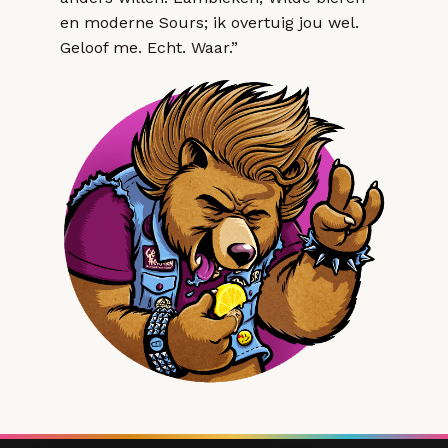
en moderne Sours; ik overtuig jou wel.
Geloof me. Echt. Waar.”