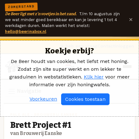
ZOMERSTAND
De Beer ligt met z'n voetjes in het zand.
T/m 10 augustus zijn
×
we wat minder goed bereikbaar en kan je levering 1 tot 4
werkdagen duren. Mailen werkt het snelst:
hello@beerinabox.nl
Ik heb een vraag
Contact
Inloggen
Koekje erbij?
De Beer houdt van cookies, het liefst met honing.
Zodat zijn site super werkt en om lekker te
grasduinen in webstatistieken.
Klik hier
voor meer
informatie over zijn honingwafels.
Navigatie
Voorkeuren
Cookies toestaan
PALE ALE · BROUWERIJ EANSKE
Brett Project #1
van Brouwerij Eanske