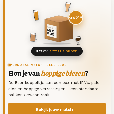
MATCH
DEZE MAAND
MIX
BOX
8 BIEREN
MATCH:
BITTER & GROWL
PERSONAL MATCH · BEER CLUB
Hou je van
hoppige bieren
?
De Beer koppelt je aan een box met IPA's, pale
ales en hoppige verrassingen. Geen standaard
pakket. Gewoon raak.
Bekijk jouw match →