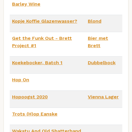
Barley Wine
Kopje Koffie Glazenwasser?
Blond
Get the Funk Out - Brett
Bier met
Project #1
Brett
Koekebocker, Batch 1
Dubbelbock
Hop On
Hopoogst 2020
Vienna Lager
Trots (H)op Eanske
Wakatu And Old Shatterhand