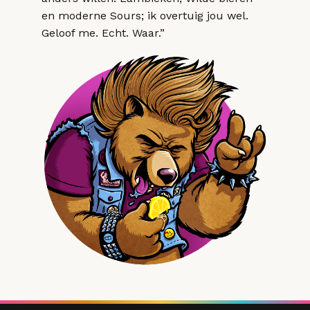
en moderne Sours; ik overtuig jou wel.
Geloof me. Echt. Waar.”