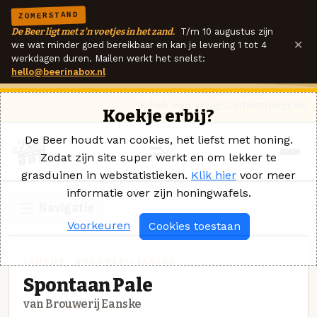
ZOMERSTAND
De Beer ligt met z'n voetjes in het zand.
T/m 10 augustus zijn
×
we wat minder goed bereikbaar en kan je levering 1 tot 4
werkdagen duren. Mailen werkt het snelst:
hello@beerinabox.nl
Ik heb een vraag
Contact
Inloggen
Koekje erbij?
De Beer houdt van cookies, het liefst met honing.
Zodat zijn site super werkt en om lekker te
grasduinen in webstatistieken.
Klik hier
voor meer
informatie over zijn honingwafels.
Navigatie
Voorkeuren
Cookies toestaan
LAMBIEK · BROUWERIJ EANSKE
Spontaan Pale
van Brouwerij Eanske