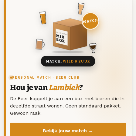
MATCH
DEZE MAAND
MIX
BOX
8 BIEREN
MATCH:
WILD & ZUUR
PERSONAL MATCH · BEER CLUB
Hou je van
Lambiek
?
De Beer koppelt je aan een box met bieren die in
dezelfde straat wonen. Geen standaard pakket.
Gewoon raak.
Bekijk jouw match →