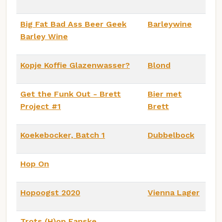
Big Fat Bad Ass Beer Geek
Barleywine
Barley Wine
Kopje Koffie Glazenwasser?
Blond
Get the Funk Out - Brett
Bier met
Project #1
Brett
Koekebocker, Batch 1
Dubbelbock
Hop On
Hopoogst 2020
Vienna Lager
Trots (H)op Eanske