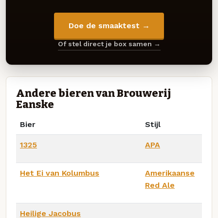
Doe de smaaktest →
Of stel direct je box samen →
Andere bieren van Brouwerij
Eanske
Bier
Stijl
1325
APA
Het Ei van Kolumbus
Amerikaanse
Red Ale
Heilige Jacobus