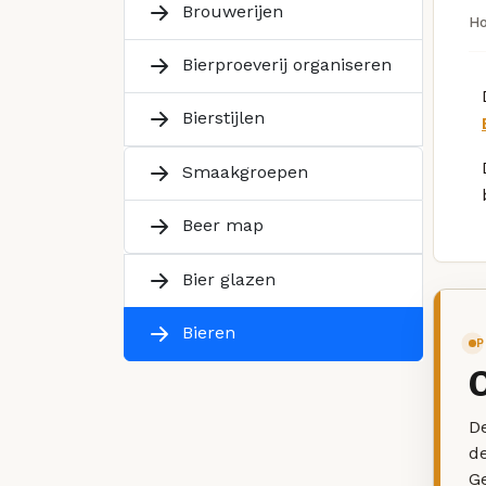
Brouwerijen
H
Bierproeverij organiseren
Bierstijlen
Smaakgroepen
Beer map
Bier glazen
Bieren
P
De
d
G