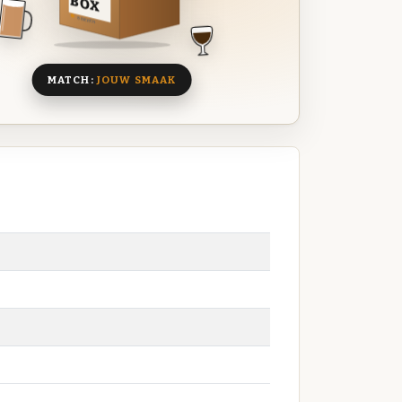
BOX
8 BIEREN
MATCH:
JOUW SMAAK