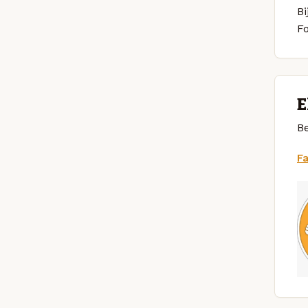
Bi
F
E
Be
F