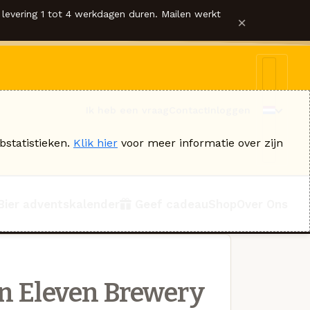
levering 1 tot 4 werkdagen duren. Mailen werkt
×
Ik heb een vraag
Contact
Inloggen
bstatistieken.
Klik hier
voor meer informatie over zijn
Bier adventskalender
Geef cadeau
Shop
Over Ons
n Eleven Brewery