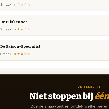
Smaak:
☆☆☆☆☆
De Pilskenner
Smaak:
★★★☆☆
De Saison-Specialist
Smaak:
★★★☆☆
DE SELECTIE
Niet stoppen bij
één
Doe de smaaktest en ontdek welke bieren 