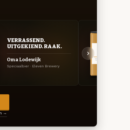
VERRASSEND.
VER
UITGEKIEND. RAAK.
UIT
Oma Lodewijk
Tony
Speciaalbier · Eleven Brewery
Specia
→
en →