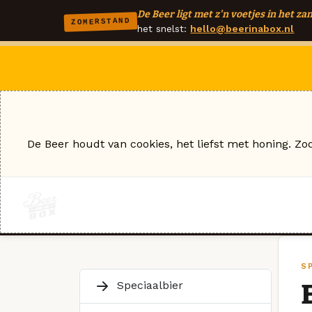
De Beer ligt met z'n voetjes in het zan
ZOMERSTAND
het snelst:
hello@beerinabox.nl
De Beer houdt van cookies, het liefst met honing. Zo
S
Speciaalbier