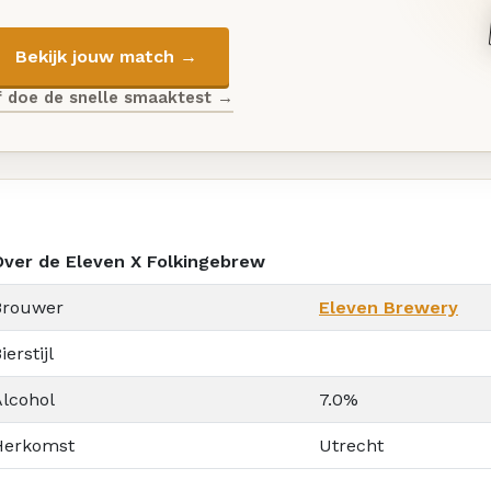
Bekijk jouw match →
f doe de snelle smaaktest →
Over de Eleven X Folkingebrew
Brouwer
Eleven Brewery
ierstijl
Alcohol
7.0%
Herkomst
Utrecht