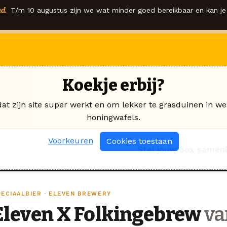
d.
T/m 10 augustus zijn we wat minder goed bereikbaar en kan je 
Koekje erbij?
dat zijn site super werkt en om lekker te grasduinen in we
honingwafels.
Voorkeuren
Cookies toestaan
Stel jouw box samen
PECIAALBIER · ELEVEN BREWERY
Eleven X Folkingebrew
va