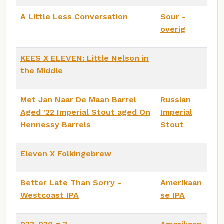
A Little Less Conversation
Sour -
overig
KEES X ELEVEN: Little Nelson in
the Middle
Met Jan Naar De Maan Barrel
Russian
Aged '22 Imperial Stout aged On
Imperial
Hennessy Barrels
Stout
Eleven X Folkingebrew
Better Late Than Sorry -
Amerikaan
Westcoast IPA
se IPA