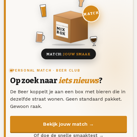
MATCH
DEZE MAAND
MIX
BOX
8 BIEREN
MATCH:
JOUW SMAAK
PERSONAL MATCH · BEER CLUB
Op zoek naar
iets nieuws
?
De Beer koppelt je aan een box met bieren die in
dezelfde straat wonen. Geen standaard pakket.
Gewoon raak.
Bekijk jouw match →
Of doe de snelle smaaktest →