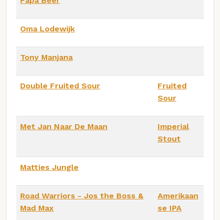
Papa Beer
Oma Lodewijk
Tony Manjana
Double Fruited Sour
Fruited
Sour
Met Jan Naar De Maan
Imperial
Stout
Matties Jungle
Road Warriors - Jos the Boss &
Amerikaan
Mad Max
se IPA