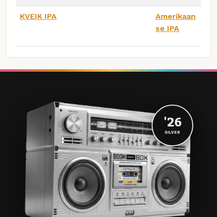
KVEIK IPA
Amerikaan
se IPA
'26
SILVER