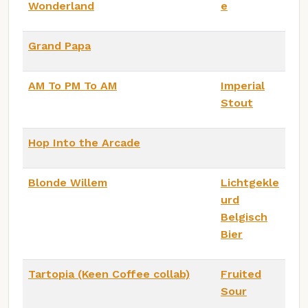
Wonderland
e
Grand Papa
AM To PM To AM
Imperial
Stout
Hop Into the Arcade
Blonde Willem
Lichtgekle
urd
Belgisch
Bier
Tartopia (Keen Coffee collab)
Fruited
Sour