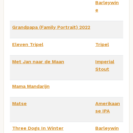
Barleywin
e
Grandpapa (Family Portrait) 2022
Eleven Tripel
Tripel
Met Jan naar de Maan
Imperial
Stout
Mama Mandarijn
Matse
Amerikaan
se IPA
Three Dogs In Winter
Barleywin