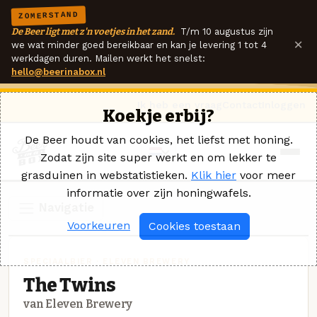
ZOMERSTAND
De Beer ligt met z'n voetjes in het zand.
T/m 10 augustus zijn
×
we wat minder goed bereikbaar en kan je levering 1 tot 4
werkdagen duren. Mailen werkt het snelst:
hello@beerinabox.nl
Ik heb een vraag
Contact
Inloggen
Koekje erbij?
De Beer houdt van cookies, het liefst met honing.
Zodat zijn site super werkt en om lekker te
grasduinen in webstatistieken.
Klik hier
voor meer
informatie over zijn honingwafels.
Navigatie
Voorkeuren
Cookies toestaan
SPECIAALBIER · ELEVEN BREWERY
The Twins
van Eleven Brewery