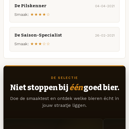
De Pilskenner
04-04-2021
Smaak:
★★★★☆
De Saison-Specialist
26-02-2021
Smaak:
★★★☆☆
DE SELECTIE
Niet stoppen bij
één
goed bier.
Doe de smaaktest en ontdek welke bieren écht in
jouw straatje liggen.