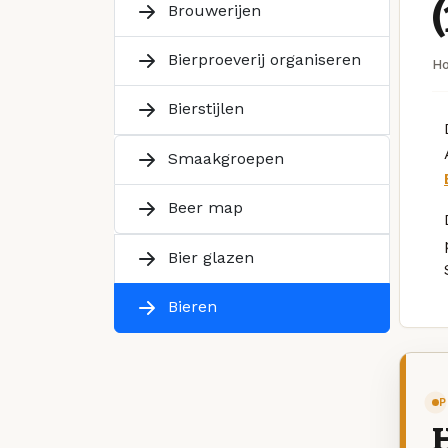
Brouwerijen
Bierproeverij organiseren
H
Bierstijlen
Smaakgroepen
Beer map
Bier glazen
Bieren
P
H