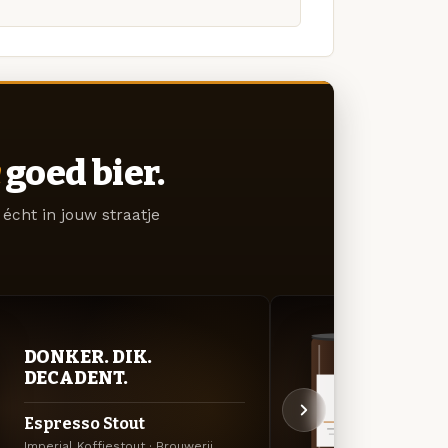
goed bier.
écht in jouw straatje
DONKER. DIK.
DON
DECADENT.
DEC
Espresso Stout
Impe
Imperial Koffiestout · Brouwerij
Russia