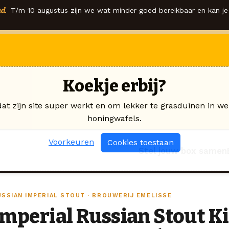
d.
T/m 10 augustus zijn we wat minder goed bereikbaar en kan je 
Koekje erbij?
dat zijn site super werkt en om lekker te grasduinen in we
honingwafels.
Voorkeuren
Cookies toestaan
Stel jouw box samen
USSIAN IMPERIAL STOUT · BROUWERIJ EMELISSE
Imperial Russian Stout 