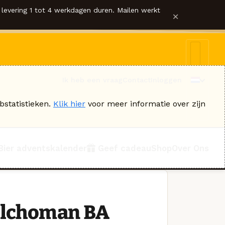
levering 1 tot 4 werkdagen duren. Mailen werkt
×
Ik heb een vraag
Contact
Inloggen
bstatistieken.
Klik hier
voor meer informatie over zijn
Bier adventskalender
Geef cadeau
Shop
Over Ons
Kilchoman BA