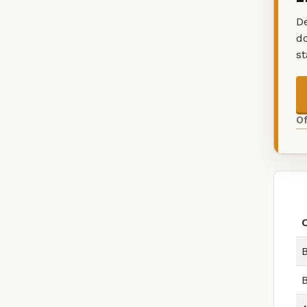
De
d
s
O
B