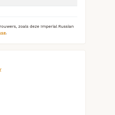
brouwers, zoals deze Imperial Russian
sse
.
/