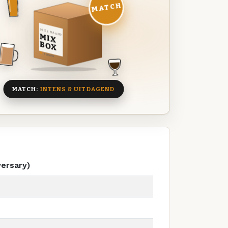
MATCH
DEZE MAAND
MIX
BOX
8 BIEREN
MATCH:
INTENS & UITDAGEND
versary)