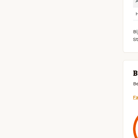
Bi
S
B
Be
F