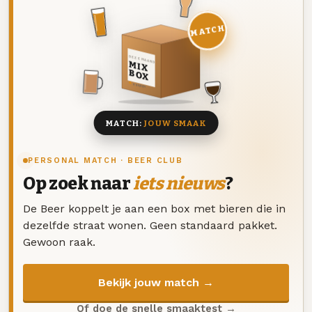
MATCH
DEZE MAAND
MIX
BOX
8 BIEREN
MATCH:
JOUW SMAAK
PERSONAL MATCH · BEER CLUB
Op zoek naar
iets nieuws
?
De Beer koppelt je aan een box met bieren die in
dezelfde straat wonen. Geen standaard pakket.
Gewoon raak.
Bekijk jouw match →
Of doe de snelle smaaktest →