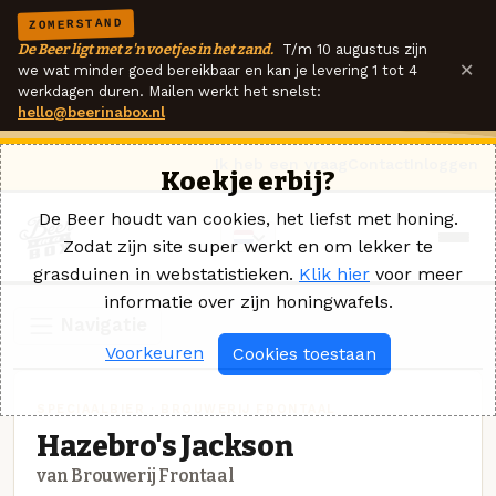
ZOMERSTAND
De Beer ligt met z'n voetjes in het zand.
T/m 10 augustus zijn
×
we wat minder goed bereikbaar en kan je levering 1 tot 4
werkdagen duren. Mailen werkt het snelst:
hello@beerinabox.nl
Ik heb een vraag
Contact
Inloggen
Koekje erbij?
De Beer houdt van cookies, het liefst met honing.
Zodat zijn site super werkt en om lekker te
grasduinen in webstatistieken.
Klik hier
voor meer
informatie over zijn honingwafels.
Navigatie
Voorkeuren
Cookies toestaan
SPECIAALBIER · BROUWERIJ FRONTAAL
Hazebro's Jackson
van Brouwerij Frontaal