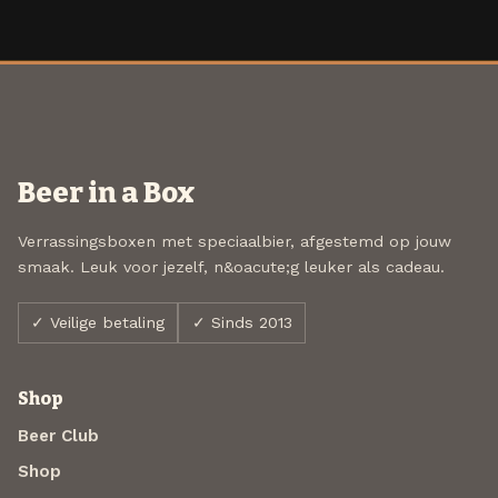
Beer in a Box
Verrassingsboxen met speciaalbier, afgestemd op jouw
smaak. Leuk voor jezelf, n&oacute;g leuker als cadeau.
✓ Veilige betaling
✓ Sinds 2013
Shop
Beer Club
Shop