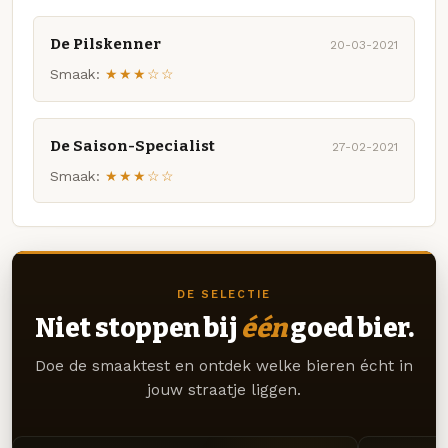
De Pilskenner
20-03-2021
Smaak:
★★★☆☆
De Saison-Specialist
27-02-2021
Smaak:
★★★☆☆
DE SELECTIE
Niet stoppen bij
één
goed bier.
Doe de smaaktest en ontdek welke bieren écht in
jouw straatje liggen.