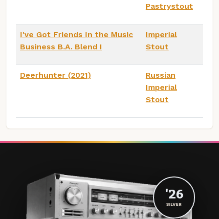
Pastrystout
I've Got Friends In the Music
Imperial
Business B.A. Blend I
Stout
Deerhunter (2021)
Russian
Imperial
Stout
'26
SILVER