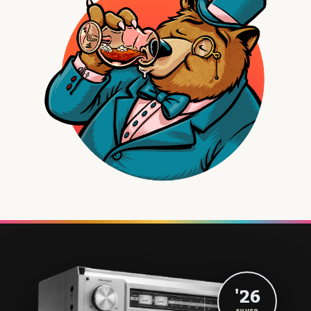
'26
SILVER