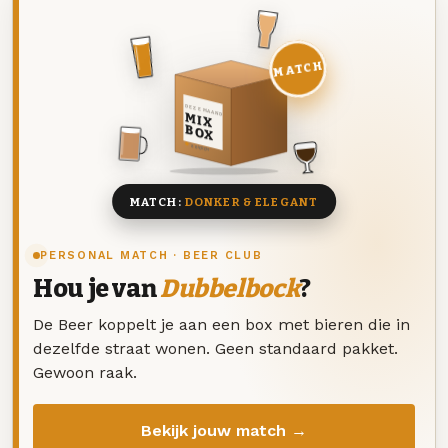
MATCH
DEZE MAAND
MIX
BOX
8 BIEREN
MATCH:
DONKER & ELEGANT
PERSONAL MATCH · BEER CLUB
Hou je van
Dubbelbock
?
De Beer koppelt je aan een box met bieren die in
dezelfde straat wonen. Geen standaard pakket.
Gewoon raak.
Bekijk jouw match →