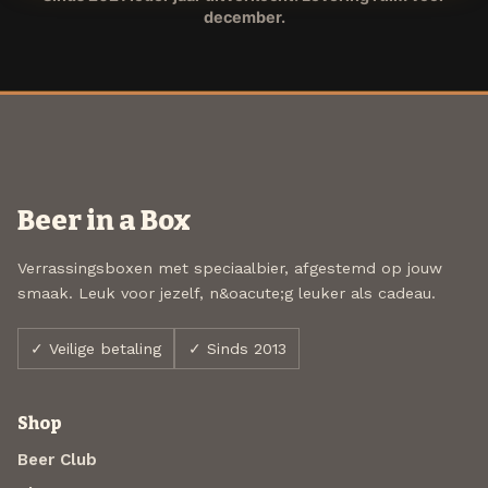
december.
Beer in a Box
Verrassingsboxen met speciaalbier, afgestemd op jouw
smaak. Leuk voor jezelf, n&oacute;g leuker als cadeau.
✓ Veilige betaling
✓ Sinds 2013
Shop
Beer Club