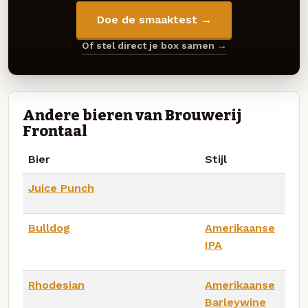
Doe de smaaktest →
Of stel direct je box samen →
Andere bieren van Brouwerij
Frontaal
Bier
Stijl
Juice Punch
Bulldog
Amerikaanse
IPA
Rhodesian
Amerikaanse
Barleywine