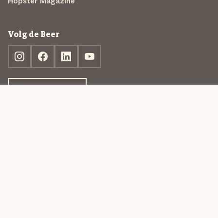
Hopster Magazine
Volg de Beer
Ontdek jouw box
© 2013-2026 Beer in a Box BV