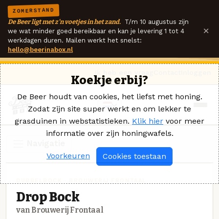
ZOMERSTAND
De Beer ligt met z'n voetjes in het zand.
T/m 10 augustus zijn
×
we wat minder goed bereikbaar en kan je levering 1 tot 4
werkdagen duren. Mailen werkt het snelst:
hello@beerinabox.nl
Ik heb een vraag
Contact
Inloggen
Koekje erbij?
De Beer houdt van cookies, het liefst met honing.
Zodat zijn site super werkt en om lekker te
grasduinen in webstatistieken.
Klik hier
voor meer
informatie over zijn honingwafels.
Navigatie
Voorkeuren
Cookies toestaan
DUBBELBOCK · BROUWERIJ FRONTAAL
Drop Bock
van Brouwerij Frontaal