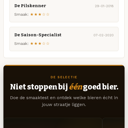
De Pilskenner
29-01-2018
Smaak:
★★★☆☆
De Saison-Specialist
07-02-2020
Smaak:
★★★☆☆
DE SELECTIE
Niet stoppen bij
één
goed bier.
Doe de smaaktest en ontdek welke bieren écht in
jouw straatje liggen.