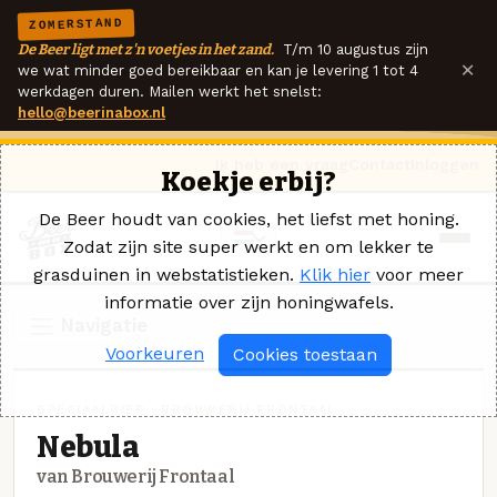
ZOMERSTAND
De Beer ligt met z'n voetjes in het zand.
T/m 10 augustus zijn
×
we wat minder goed bereikbaar en kan je levering 1 tot 4
werkdagen duren. Mailen werkt het snelst:
hello@beerinabox.nl
Ik heb een vraag
Contact
Inloggen
Koekje erbij?
De Beer houdt van cookies, het liefst met honing.
Zodat zijn site super werkt en om lekker te
grasduinen in webstatistieken.
Klik hier
voor meer
informatie over zijn honingwafels.
Navigatie
Voorkeuren
Cookies toestaan
SPECIAALBIER · BROUWERIJ FRONTAAL
Nebula
van Brouwerij Frontaal