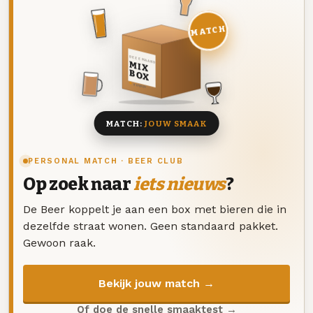
MATCH
DEZE MAAND
MIX
BOX
8 BIEREN
MATCH:
JOUW SMAAK
PERSONAL MATCH · BEER CLUB
Op zoek naar
iets nieuws
?
De Beer koppelt je aan een box met bieren die in
dezelfde straat wonen. Geen standaard pakket.
Gewoon raak.
Bekijk jouw match →
Of doe de snelle smaaktest →