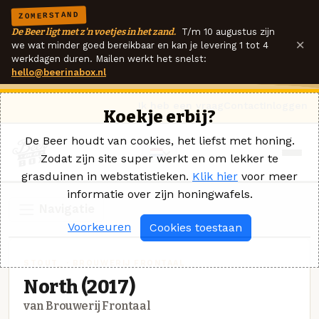
ZOMERSTAND
De Beer ligt met z'n voetjes in het zand.
T/m 10 augustus zijn
×
we wat minder goed bereikbaar en kan je levering 1 tot 4
werkdagen duren. Mailen werkt het snelst:
hello@beerinabox.nl
Ik heb een vraag
Contact
Inloggen
Koekje erbij?
De Beer houdt van cookies, het liefst met honing.
Zodat zijn site super werkt en om lekker te
grasduinen in webstatistieken.
Klik hier
voor meer
informatie over zijn honingwafels.
Navigatie
Voorkeuren
Cookies toestaan
STOUT_ · BROUWERIJ FRONTAAL
North (2017)
van Brouwerij Frontaal