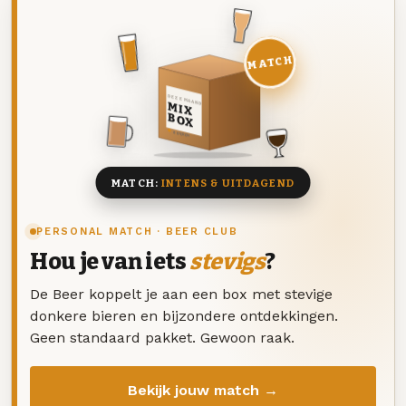
MATCH
DEZE MAAND
MIX
BOX
8 BIEREN
MATCH:
INTENS & UITDAGEND
PERSONAL MATCH · BEER CLUB
Hou je van iets
stevigs
?
De Beer koppelt je aan een box met stevige
donkere bieren en bijzondere ontdekkingen.
Geen standaard pakket. Gewoon raak.
Bekijk jouw match →