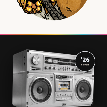
'26
SILVER