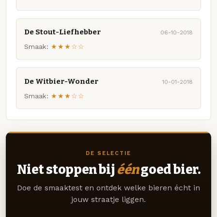
De Stout-Liefhebber
06-10-2018
Smaak:
★★★☆☆
De Witbier-Wonder
10-01-2018
Smaak:
★★★☆☆
DE SELECTIE
Niet stoppen bij
één
goed bier.
Doe de smaaktest en ontdek welke bieren écht in
jouw straatje liggen.