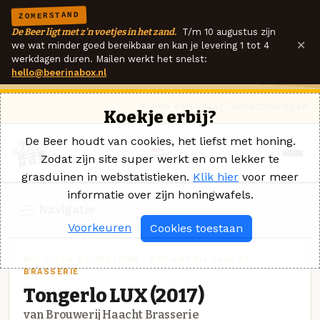
ZOMERSTAND
De Beer ligt met z'n voetjes in het zand.
T/m 10 augustus zijn
×
we wat minder goed bereikbaar en kan je levering 1 tot 4
werkdagen duren. Mailen werkt het snelst:
hello@beerinabox.nl
Ik heb een vraag
Contact
Inloggen
Koekje erbij?
De Beer houdt van cookies, het liefst met honing.
Zodat zijn site super werkt en om lekker te
grasduinen in webstatistieken.
Klik hier
voor meer
informatie over zijn honingwafels.
Navigatie
Voorkeuren
Cookies toestaan
BELGISCH GOUDBLOND · BROUWERIJ HAACHT
BRASSERIE
Tongerlo LUX (2017)
van Brouwerij Haacht Brasserie