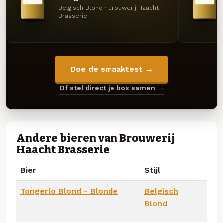
Belgisch Blond · Brouwerij Haacht
Brasserie
Doe de smaaktest →
Of stel direct je box samen →
Andere bieren van Brouwerij
Haacht Brasserie
Bier
Stijl
Tongerlo Blond - Blonde
Belgisch
Blond