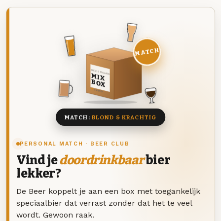
MATCH
DEZE MAAND
MIX
BOX
8 BIEREN
MATCH:
BLOND & KRACHTIG
PERSONAL MATCH · BEER CLUB
Vind je
doordrinkbaar
bier
lekker?
De Beer koppelt je aan een box met toegankelijk
speciaalbier dat verrast zonder dat het te veel
wordt. Gewoon raak.