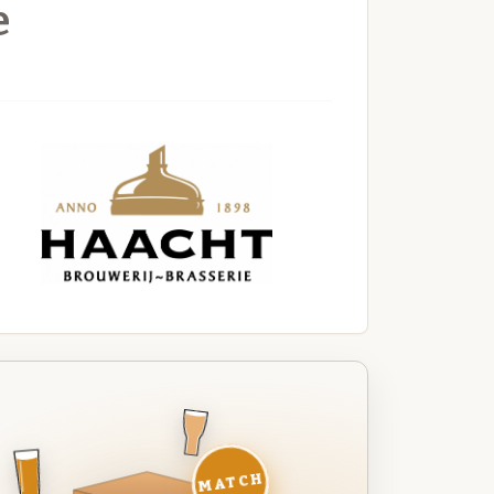
e
MATCH