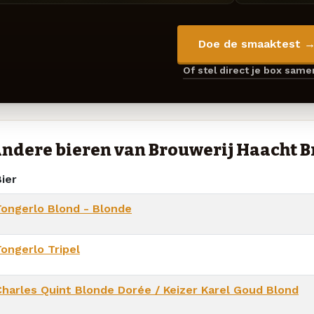
Doe de smaaktest 
Of stel direct je box sam
ndere bieren van Brouwerij Haacht B
ier
Tongerlo Blond - Blonde
Tongerlo Tripel
Charles Quint Blonde Dorée / Keizer Karel Goud Blond