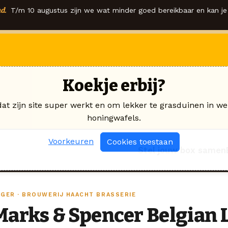
d.
T/m 10 augustus zijn we wat minder goed bereikbaar en kan je 
Koekje erbij?
dat zijn site super werkt en om lekker te grasduinen in we
honingwafels.
Voorkeuren
Cookies toestaan
Stel jouw box samen
AGER · BROUWERIJ HAACHT BRASSERIE
Marks & Spencer Belgian 