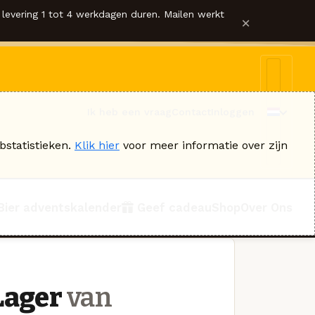
levering 1 tot 4 werkdagen duren. Mailen werkt
×
Ik heb een vraag
Contact
Inloggen
bstatistieken.
Klik hier
voor meer informatie over zijn
Bier adventskalender
Geef cadeau
Shop
Over Ons
Lager
van