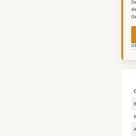
De
d
G
O
B