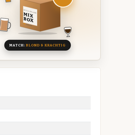
DEZE MAAND
MIX
BOX
8 BIEREN
MATCH:
BLOND & KRACHTIG