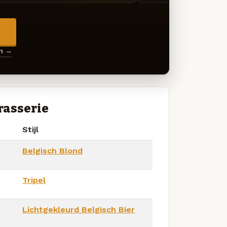
→
en →
rasserie
Stijl
Belgisch Blond
Tripel
Lichtgekleurd Belgisch Bier