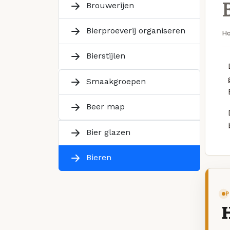
Brouwerijen
Bierproeverij organiseren
H
Bierstijlen
Smaakgroepen
Beer map
Bier glazen
Bieren
P