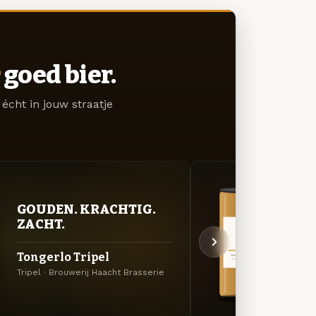
goed bier.
écht in jouw straatje
VER
GOUDEN. KRACHTIG.
UIT
ZACHT.
Char
Tongerlo Tripel
Dorée
Tripel · Brouwerij Haacht Brasserie
Lichtg
Brouwe