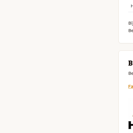
Bi
B
B
Be
F