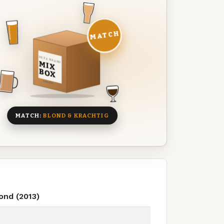
MATCH
DEZE MAAND
MIX
BOX
8 BIEREN
MATCH:
BLOND & KRACHTIG
ond (2013)