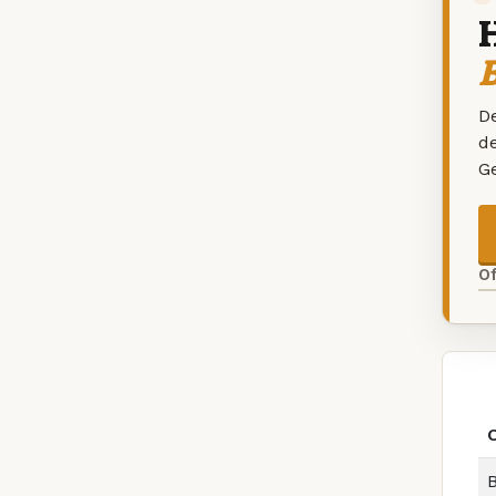
B
De
d
G
O