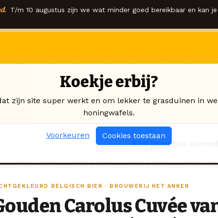
d.
T/m 10 augustus zijn we wat minder goed bereikbaar en kan je 
Koekje erbij?
dat zijn site super werkt en om lekker te grasduinen in we
honingwafels.
Voorkeuren
Cookies toestaan
Stel jouw box samen
ICHTGEKLEURD BELGISCH BIER · BROUWERIJ HET ANKER
Gouden Carolus Cuvée van