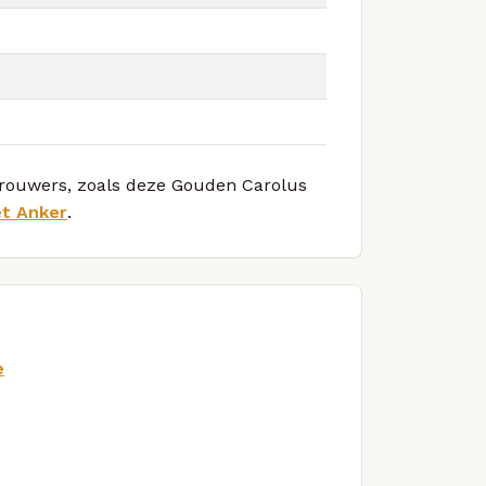
 brouwers, zoals deze Gouden Carolus
et Anker
.
e