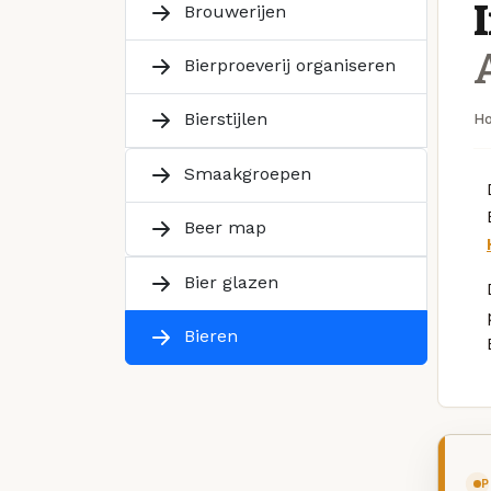
Brouwerijen
Bierproeverij organiseren
Bierstijlen
H
Smaakgroepen
Beer map
Bier glazen
Bieren
P