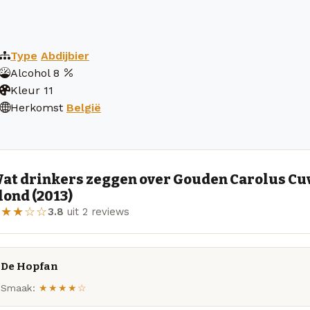
Type
Abdijbier
Alcohol
8
Kleur
11
Herkomst
België
at drinkers zeggen over Gouden Carolus Cuv
lond (2013)
★★★☆☆
3.8
uit 2 reviews
De Hopfan
Smaak:
★★★★☆