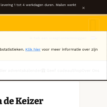
levering 1 tot 4 werkdagen duren. Mailen werkt
×
Ik heb een vraag
Contact
Inloggen
bstatistieken.
Klik hier
voor meer informatie over zijn
Bier adventskalender
Geef cadeau
Shop
Over Ons
 de Keizer