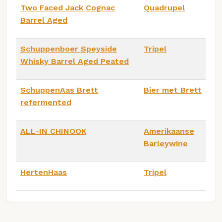
Two Faced Jack Cognac
Quadrupel
Barrel Aged
Schuppenboer Speyside
Tripel
Whisky Barrel Aged Peated
SchuppenAas Brett
Bier met Brett
refermented
ALL-IN CHINOOK
Amerikaanse
Barleywine
HertenHaas
Tripel