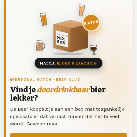
MATCH
DEZE MAAND
MIX
BOX
8 BIEREN
MATCH:
BLOND & KRACHTIG
PERSONAL MATCH · BEER CLUB
Vind je
doordrinkbaar
bier
lekker?
De Beer koppelt je aan een box met toegankelijk
speciaalbier dat verrast zonder dat het te veel
wordt. Gewoon raak.