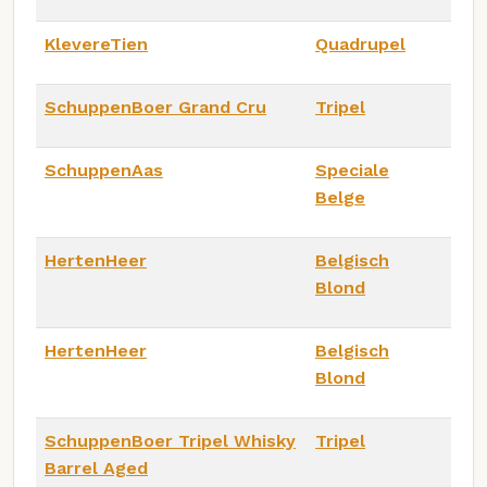
KlevereTien
Quadrupel
SchuppenBoer Grand Cru
Tripel
SchuppenAas
Speciale
Belge
HertenHeer
Belgisch
Blond
HertenHeer
Belgisch
Blond
SchuppenBoer Tripel Whisky
Tripel
Barrel Aged