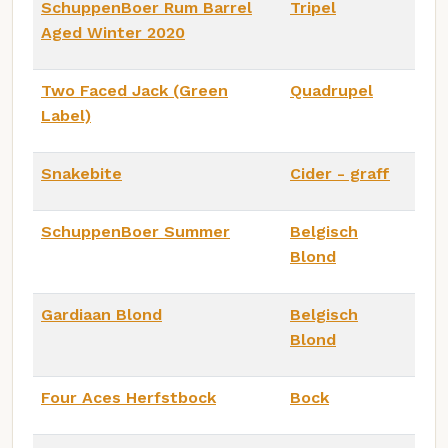
SchuppenBoer Rum Barrel
Tripel
Aged Winter 2020
Two Faced Jack (Green
Quadrupel
Label)
Snakebite
Cider - graff
SchuppenBoer Summer
Belgisch
Blond
Gardiaan Blond
Belgisch
Blond
Four Aces Herfstbock
Bock