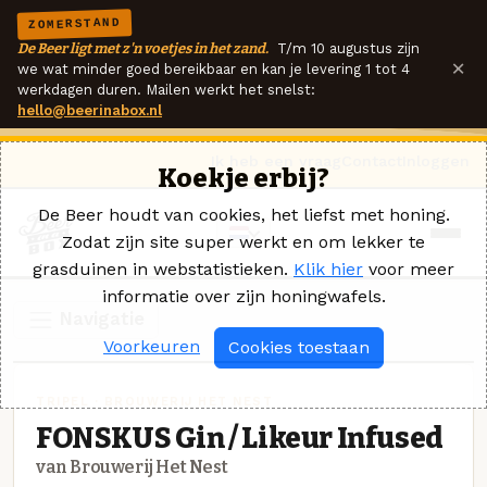
ZOMERSTAND
De Beer ligt met z'n voetjes in het zand.
T/m 10 augustus zijn
×
we wat minder goed bereikbaar en kan je levering 1 tot 4
werkdagen duren. Mailen werkt het snelst:
hello@beerinabox.nl
Ik heb een vraag
Contact
Inloggen
Koekje erbij?
De Beer houdt van cookies, het liefst met honing.
Zodat zijn site super werkt en om lekker te
grasduinen in webstatistieken.
Klik hier
voor meer
informatie over zijn honingwafels.
Navigatie
Voorkeuren
Cookies toestaan
TRIPEL · BROUWERIJ HET NEST
FONSKUS Gin / Likeur Infused
van Brouwerij Het Nest