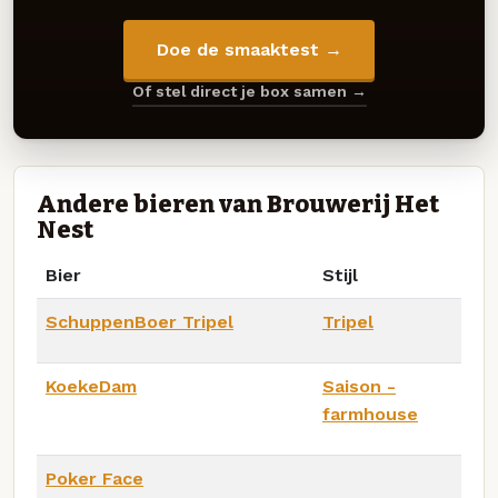
Doe de smaaktest →
Of stel direct je box samen →
Andere bieren van Brouwerij Het
Nest
Bier
Stijl
SchuppenBoer Tripel
Tripel
KoekeDam
Saison -
farmhouse
Poker Face