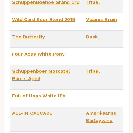
SchuppenBoehoe Grand Cru
Tripel
Wild Card Sour Blend 2019
Vlaams Bruin
The Butterfly
Bock
Four Aces White Pony
Schuppenboer Moscatel
Tripel
Barrel Aged
Full of Hops White IPA
ALL-IN CASCADE
Amerikaanse
Barleywine