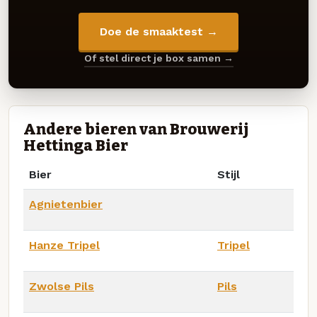
Doe de smaaktest →
Of stel direct je box samen →
Andere bieren van Brouwerij
Hettinga Bier
Bier
Stijl
Agnietenbier
Hanze Tripel
Tripel
Zwolse Pils
Pils