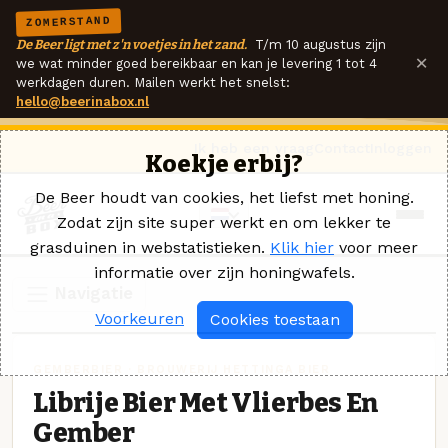
ZOMERSTAND
De Beer ligt met z'n voetjes in het zand.
T/m 10 augustus zijn
×
we wat minder goed bereikbaar en kan je levering 1 tot 4
werkdagen duren. Mailen werkt het snelst:
hello@beerinabox.nl
Ik heb een vraag
Contact
Inloggen
Koekje erbij?
De Beer houdt van cookies, het liefst met honing.
Zodat zijn site super werkt en om lekker te
grasduinen in webstatistieken.
Klik hier
voor meer
informatie over zijn honingwafels.
Navigatie
Voorkeuren
Cookies toestaan
GEMBERBIER · BROUWERIJ HETTINGA BIER
Librije Bier Met Vlierbes En
Gember