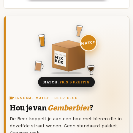
MATCH
DEZE MAAND
MIX
BOX
8 BIEREN
MATCH:
FRIS & FRUITIG
PERSONAL MATCH · BEER CLUB
Hou je van
Gemberbier
?
De Beer koppelt je aan een box met bieren die in
dezelfde straat wonen. Geen standaard pakket.
Gewoon raak.