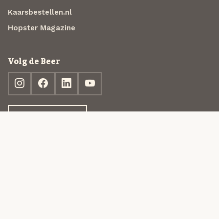
Kaarsbestellen.nl
Hopster Magazine
Volg de Beer
Ontdek jouw box
© 2013-2026 Beer in a Box BV