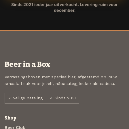
Sinds 2021 ieder jaar uitverkocht. Levering ruim voor
december.
Beer in a Box
Verrassingsboxen met speciaalbier, afgestemd op jouw
smaak. Leuk voor jezelf, n&oacute;g leuker als cadeau.
✓ Veilige betaling
✓ Sinds 2013
Shop
Beer Club