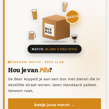
MATCH
DEZE MAAND
MIX
BOX
8 BIEREN
MATCH:
BLOND & KRACHTIG
PERSONAL MATCH · BEER CLUB
Hou je van
Pils
?
De Beer koppelt je aan een box met bieren die in
dezelfde straat wonen. Geen standaard pakket.
Gewoon raak.
Bekijk jouw match →