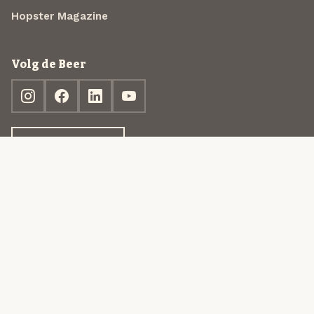
Hopster Magazine
Volg de Beer
Ontdek jouw box
© 2013-2026 Beer in a Box BV