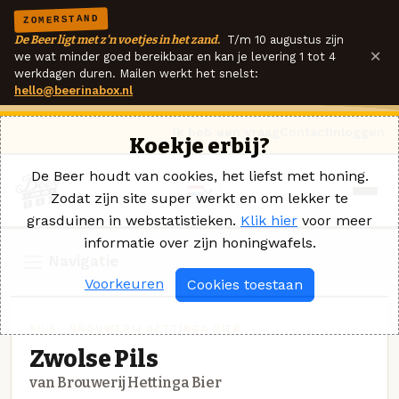
ZOMERSTAND
De Beer ligt met z'n voetjes in het zand.
T/m 10 augustus zijn
×
we wat minder goed bereikbaar en kan je levering 1 tot 4
werkdagen duren. Mailen werkt het snelst:
hello@beerinabox.nl
Ik heb een vraag
Contact
Inloggen
Koekje erbij?
De Beer houdt van cookies, het liefst met honing.
Zodat zijn site super werkt en om lekker te
grasduinen in webstatistieken.
Klik hier
voor meer
informatie over zijn honingwafels.
Navigatie
Voorkeuren
Cookies toestaan
PILS · BROUWERIJ HETTINGA BIER
Zwolse Pils
van Brouwerij Hettinga Bier