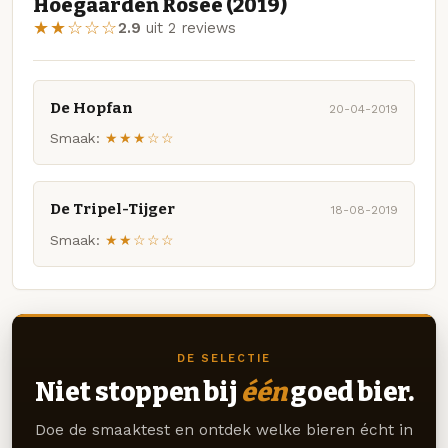
Hoegaarden Rosée (2019)
★★☆☆☆
2.9
uit 2 reviews
De Hopfan
20-04-2019
Smaak:
★★★☆☆
De Tripel-Tijger
18-08-2019
Smaak:
★★☆☆☆
DE SELECTIE
Niet stoppen bij
één
goed bier.
Doe de smaaktest en ontdek welke bieren écht in