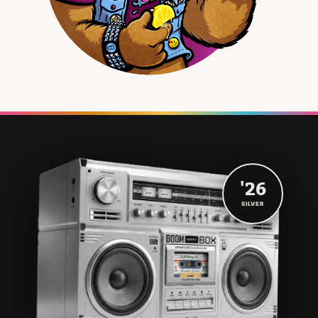
'26
SILVER