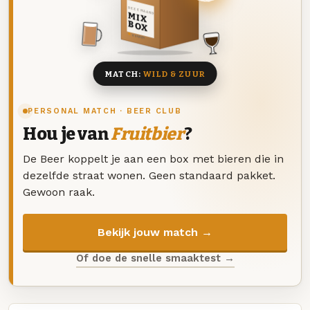
DEZE MAAND
MIX
BOX
8 BIEREN
MATCH:
WILD & ZUUR
PERSONAL MATCH · BEER CLUB
Hou je van
Fruitbier
?
De Beer koppelt je aan een box met bieren die in
dezelfde straat wonen. Geen standaard pakket.
Gewoon raak.
Bekijk jouw match →
Of doe de snelle smaaktest →