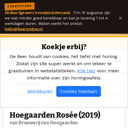
ZOMERSTAND
De Beer ligt met z'n voetjes in het zand.
T/m 10 augustus zijn
×
we wat minder goed bereikbaar en kan je levering 1 tot 4
werkdagen duren. Mailen werkt het snelst:
hello@beerinabox.nl
Ik heb een vraag
Contact
Inloggen
Koekje erbij?
De Beer houdt van cookies, het liefst met honing.
Zodat zijn site super werkt en om lekker te
grasduinen in webstatistieken.
Klik hier
voor meer
informatie over zijn honingwafels.
Navigatie
Voorkeuren
Cookies toestaan
FRUITBIER · BROUWERIJ VAN HOEGAARDEN
Hoegaarden Rosée (2019)
van Brouwerij van Hoegaarden