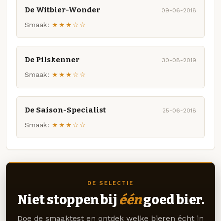
De Witbier-Wonder
09-06-2018
Smaak:
★★★☆☆
De Pilskenner
30-08-2019
Smaak:
★★★☆☆
De Saison-Specialist
25-06-2018
Smaak:
★★★☆☆
DE SELECTIE
Niet stoppen bij
één
goed bier.
Doe de smaaktest en ontdek welke bieren écht in