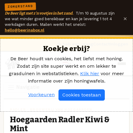
ZOMERSTAND
De Beer ligt met z'n voetjes in het zand.
T/m 10 augustus zijn
×
we wat minder goed bereikbaar en kan je levering 1 tot 4
werkdagen duren. Mailen werkt het snelst:
hello@beerinabox.nl
Ik heb een vraag
Contact
Inloggen
Koekje erbij?
De Beer houdt van cookies, het liefst met honing.
Zodat zijn site super werkt en om lekker te
grasduinen in webstatistieken.
Klik hier
voor meer
informatie over zijn honingwafels.
Navigatie
Voorkeuren
Cookies toestaan
RADLER · BROUWERIJ VAN HOEGAARDEN
Hoegaarden Radler Kiwi &
Mint