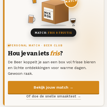
MATCH
DEZE MAAND
MIX
BOX
8 BIEREN
MATCH:
FRIS & FRUITIG
PERSONAL MATCH · BEER CLUB
Hou je van iets
fris
?
De Beer koppelt je aan een box vol frisse bieren
en lichte ontdekkingen voor warme dagen.
Gewoon raak.
Bekijk jouw match →
Of doe de snelle smaaktest →