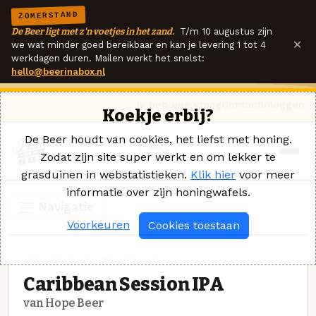
ZOMERSTAND
De Beer ligt met z'n voetjes in het zand.
T/m 10 augustus zijn
×
we wat minder goed bereikbaar en kan je levering 1 tot 4
werkdagen duren. Mailen werkt het snelst:
hello@beerinabox.nl
Ik heb een vraag
Contact
Inloggen
Koekje erbij?
De Beer houdt van cookies, het liefst met honing.
Zodat zijn site super werkt en om lekker te
grasduinen in webstatistieken.
Klik hier
voor meer
informatie over zijn honingwafels.
Navigatie
Voorkeuren
Cookies toestaan
SPECIAALBIER · HOPE BEER
Caribbean Session IPA
van Hope Beer