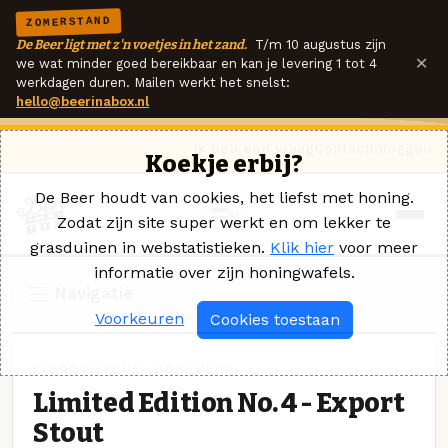
ZOMERSTAND
De Beer ligt met z'n voetjes in het zand.
T/m 10 augustus zijn
×
we wat minder goed bereikbaar en kan je levering 1 tot 4
werkdagen duren. Mailen werkt het snelst:
hello@beerinabox.nl
Ik heb een vraag
Contact
Inloggen
Koekje erbij?
De Beer houdt van cookies, het liefst met honing.
Zodat zijn site super werkt en om lekker te
grasduinen in webstatistieken.
Klik hier
voor meer
informatie over zijn honingwafels.
Navigatie
Voorkeuren
Cookies toestaan
EXPORT STOUT · HOPE BEER
Limited Edition No. 4 - Export
Stout