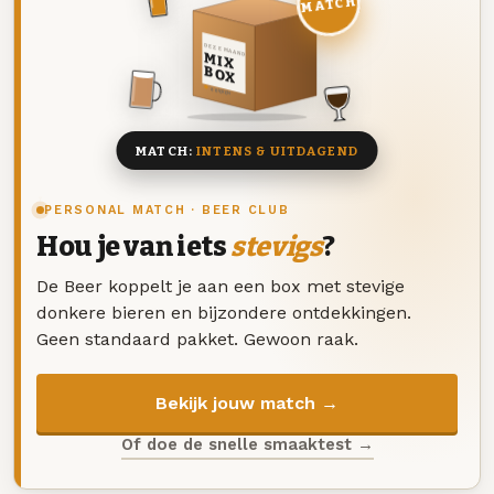
MATCH
DEZE MAAND
MIX
BOX
8 BIEREN
MATCH:
INTENS & UITDAGEND
PERSONAL MATCH · BEER CLUB
Hou je van iets
stevigs
?
De Beer koppelt je aan een box met stevige
donkere bieren en bijzondere ontdekkingen.
Geen standaard pakket. Gewoon raak.
Bekijk jouw match →
Of doe de snelle smaaktest →