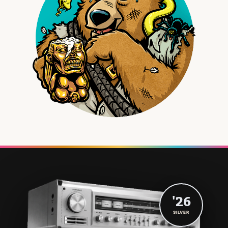
'26
SILVER