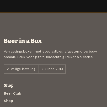
Beer in a Box
Verrassingsboxen met speciaalbier, afgestemd op jouw
smaak. Leuk voor jezelf, n&oacute;g leuker als cadeau.
✓ Veilige betaling
✓ Sinds 2013
Shop
Beer Club
Shop