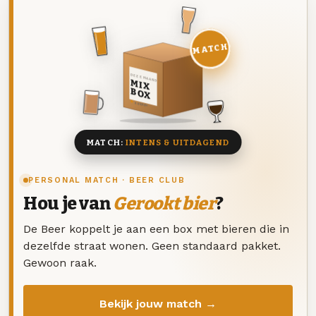
MATCH
DEZE MAAND
MIX
BOX
8 BIEREN
MATCH:
INTENS & UITDAGEND
PERSONAL MATCH · BEER CLUB
Hou je van
Gerookt bier
?
De Beer koppelt je aan een box met bieren die in
dezelfde straat wonen. Geen standaard pakket.
Gewoon raak.
Bekijk jouw match →