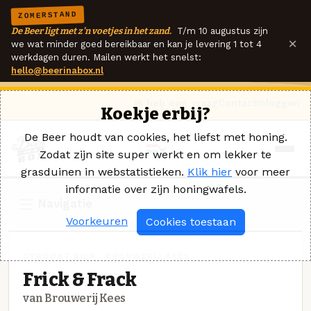
ZOMERSTAND
De Beer ligt met z'n voetjes in het zand.
T/m 10 augustus zijn
×
we wat minder goed bereikbaar en kan je levering 1 tot 4
werkdagen duren. Mailen werkt het snelst:
hello@beerinabox.nl
Ik heb een vraag
Contact
Inloggen
Koekje erbij?
De Beer houdt van cookies, het liefst met honing.
Zodat zijn site super werkt en om lekker te
grasduinen in webstatistieken.
Klik hier
voor meer
informatie over zijn honingwafels.
Navigatie
Voorkeuren
Cookies toestaan
GEROOKT BIER · BROUWERIJ KEES
Frick & Frack
van Brouwerij Kees