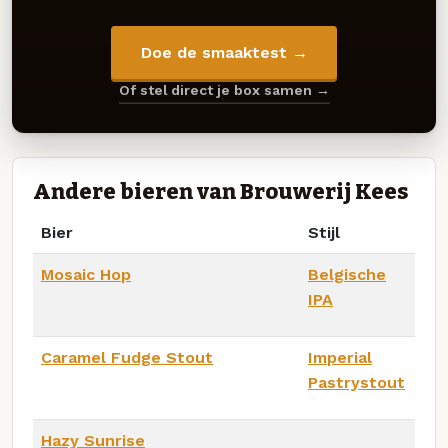
Doe de smaaktest →
Of stel direct je box samen →
Andere bieren van Brouwerij Kees
Bier
Stijl
Mosaic Hop
Belgische
IPA
Caramel Fudge Stout
Imperial
Pastrystout
Hazy Sunrise