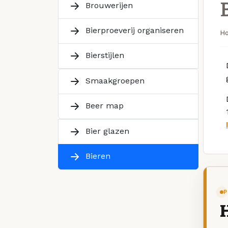
Brouwerijen
Bierproeverij organiseren
H
Bierstijlen
Smaakgroepen
Beer map
Bier glazen
Bieren
P
H