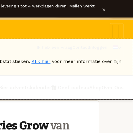
levering 1 tot 4 werkdagen duren. Mailen werkt
×
Ik heb een vraag
Contact
Inloggen
bstatistieken.
Klik hier
voor meer informatie over zijn
Bier adventskalender
Geef cadeau
Shop
Over Ons
ries Grow
van