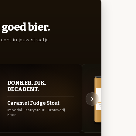
goed bier.
écht in jouw straatje
DONKER. DIK.
VER
DECADENT.
UIT
Caramel Fudge Stout
Hazy
Imperial Pastrystout · Brouwerij
Specia
Kees