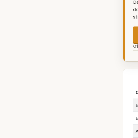
De
d
s
O
B