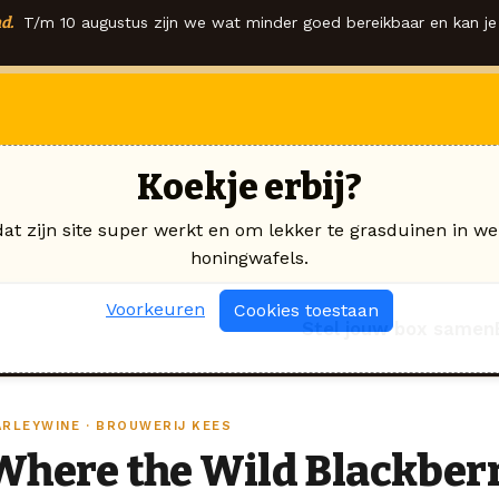
d.
T/m 10 augustus zijn we wat minder goed bereikbaar en kan je 
Koekje erbij?
dat zijn site super werkt en om lekker te grasduinen in we
honingwafels.
Voorkeuren
Cookies toestaan
Stel jouw box samen
ARLEYWINE · BROUWERIJ KEES
Where the Wild Blackber