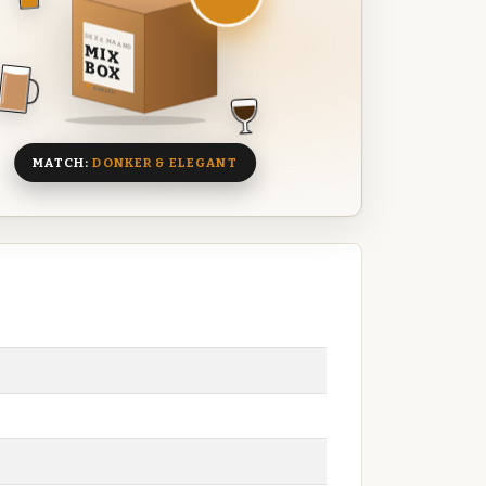
DEZE MAAND
MIX
BOX
8 BIEREN
MATCH:
DONKER & ELEGANT