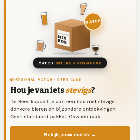
MATCH
DEZE MAAND
MIX
BOX
8 BIEREN
MATCH:
INTENS & UITDAGEND
PERSONAL MATCH · BEER CLUB
Hou je van iets
stevigs
?
De Beer koppelt je aan een box met stevige
donkere bieren en bijzondere ontdekkingen.
Geen standaard pakket. Gewoon raak.
Bekijk jouw match →