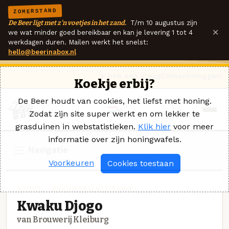
ZOMERSTAND
De Beer ligt met z'n voetjes in het zand.
T/m 10 augustus zijn
×
we wat minder goed bereikbaar en kan je levering 1 tot 4
werkdagen duren. Mailen werkt het snelst:
hello@beerinabox.nl
Ik heb een vraag
Contact
Inloggen
Koekje erbij?
De Beer houdt van cookies, het liefst met honing.
Zodat zijn site super werkt en om lekker te
grasduinen in webstatistieken.
Klik hier
voor meer
informatie over zijn honingwafels.
Navigatie
Voorkeuren
Cookies toestaan
STOUT_ · BROUWERIJ KLEIBURG
Kwaku Djogo
van Brouwerij Kleiburg