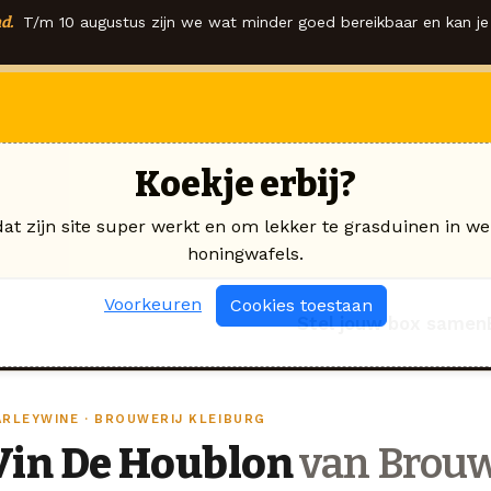
d.
T/m 10 augustus zijn we wat minder goed bereikbaar en kan je 
Koekje erbij?
dat zijn site super werkt en om lekker te grasduinen in we
honingwafels.
Voorkeuren
Cookies toestaan
Stel jouw box samen
ARLEYWINE · BROUWERIJ KLEIBURG
Vin De Houblon
van Brouw