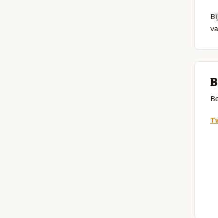
Bi
v
B
Be
Tw