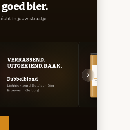
goed bier.
écht in jouw straatje
VERRASSEND.
VER
UITGEKIEND. RAAK.
UIT
Dubbelblond
Sici
Lichtgekleurd Belgisch Bier ·
Specia
Brouwerij Kleiburg
→