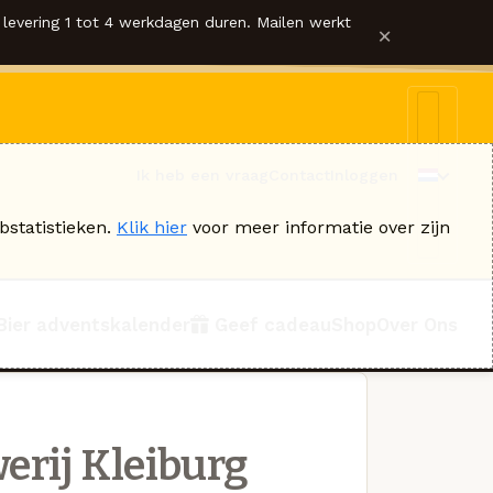
levering 1 tot 4 werkdagen duren. Mailen werkt
×
Ik heb een vraag
Contact
Inloggen
bstatistieken.
Klik hier
voor meer informatie over zijn
Bier adventskalender
Geef cadeau
Shop
Over Ons
erij Kleiburg