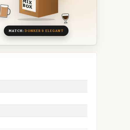
MIX
BOX
8 BIEREN
MATCH:
DONKER & ELEGANT