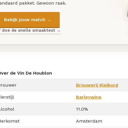
tandaard pakket. Gewoon raak.
Bekijk jouw match →
f doe de snelle smaaktest →
Over de Vin De Houblon
Brouwer
Brouwerij Kleiburg
ierstijl
Barleywine
Alcohol
11.0%
Herkomst
Amsterdam