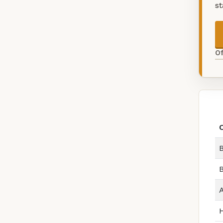
s
O
B