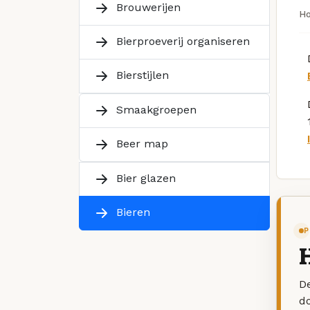
Brouwerijen
H
Bierproeverij organiseren
Bierstijlen
Smaakgroepen
Beer map
Bier glazen
Bieren
P
H
De
d