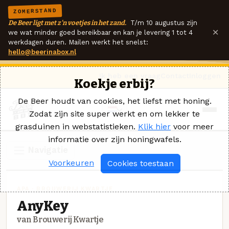
ZOMERSTAND
De Beer ligt met z'n voetjes in het zand.
T/m 10 augustus zijn
×
we wat minder goed bereikbaar en kan je levering 1 tot 4
werkdagen duren. Mailen werkt het snelst:
hello@beerinabox.nl
Ik heb een vraag
Contact
Inloggen
Koekje erbij?
De Beer houdt van cookies, het liefst met honing.
Zodat zijn site super werkt en om lekker te
grasduinen in webstatistieken.
Klik hier
voor meer
informatie over zijn honingwafels.
Navigatie
Voorkeuren
Cookies toestaan
APA · BROUWERIJ KWARTJE
AnyKey
van Brouwerij Kwartje