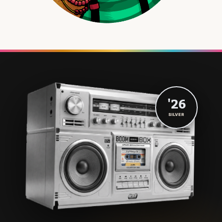
'26
SILVER