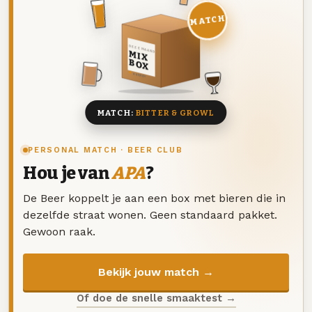
MATCH
DEZE MAAND
MIX
BOX
8 BIEREN
MATCH:
BITTER & GROWL
PERSONAL MATCH · BEER CLUB
Hou je van
APA
?
De Beer koppelt je aan een box met bieren die in
dezelfde straat wonen. Geen standaard pakket.
Gewoon raak.
Bekijk jouw match →
Of doe de snelle smaaktest →