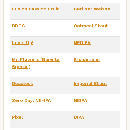
Fusion Passion Fruit
Berliner Weisse
DDOS
Oatmeal Stout
Level Up!
NEDIPA
Mr. Flowers (Borefts
Kruidenbier
Special)
Deadlock
Imperial Stout
Zero Day: NE-IPA
NEIPA
Pixel
DIPA