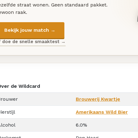
ezelfde straat wonen. Geen standaard pakket.
ewoon raak.
Bekijk jouw match →
f doe de snelle smaaktest →
Over de Wildcard
Brouwer
Brouwerij Kwartje
ierstijl
Amerikaans Wild Bier
Alcohol
6.0%
Herkomst
Den Haag