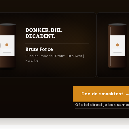
DONKER. DIK.
DECADENT.
Brute Force
Russian Imperial Stout · Brouwerij
Kwartje
Doe de smaaktest 
Of stel direct je box sam