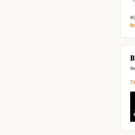
Bi
B
B
Be
Tw