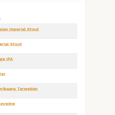
l
sian Imperial Stout
erial Stout
ge IPA
ter
rikaans Tarwebier
leywine