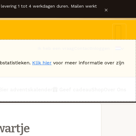
levering 1 tot 4 werkdagen duren. Mailen werkt
×
Ik heb een vraag
Contact
Inloggen
bstatistieken.
Klik hier
voor meer informatie over zijn
Bier adventskalender
Geef cadeau
Shop
Over Ons
wartje