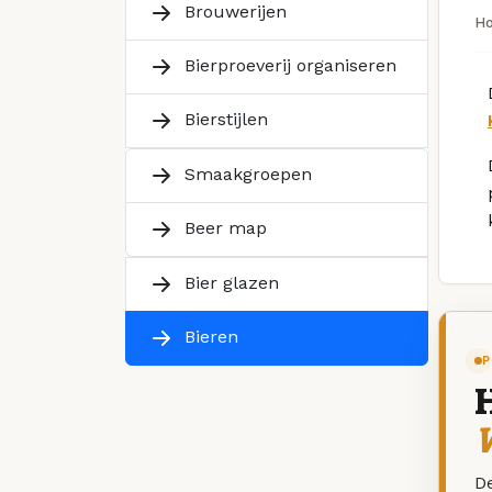
Brouwerijen
H
Bierproeverij organiseren
Bierstijlen
Smaakgroepen
Beer map
Bier glazen
Bieren
P
W
De