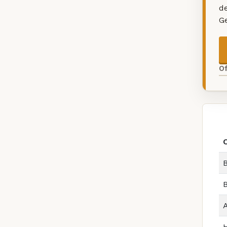
d
G
O
B