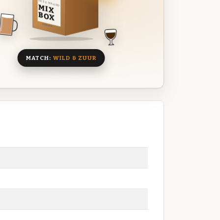
DEZE MAAND
MIX
BOX
8 BIEREN
MATCH:
WILD & ZUUR