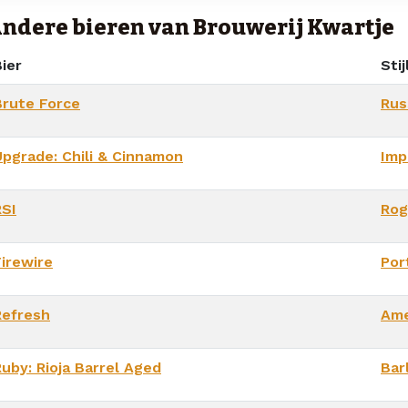
ndere bieren van Brouwerij Kwartje
ier
Stij
Brute Force
Rus
Upgrade: Chili & Cinnamon
Imp
RSI
Rog
Firewire
Por
Refresh
Ame
Ruby: Rioja Barrel Aged
Bar