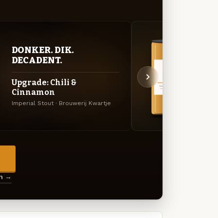
DONKER. DIK.
BITT
DECADENT.
EXP
Upgrade: Chili &
RSI
Cinnamon
Rogge 
Imperial Stout · Brouwerij Kwartje
→
en →