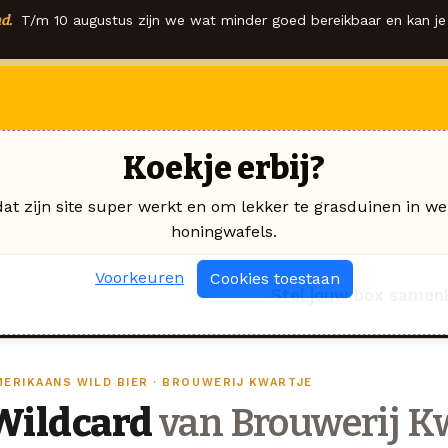
d.
T/m 10 augustus zijn we wat minder goed bereikbaar en kan je 
Koekje erbij?
dat zijn site super werkt en om lekker te grasduinen in we
honingwafels.
Voorkeuren
Cookies toestaan
Stel jouw box samen
MERIKAANS WILD BIER · BROUWERIJ KWARTJE
Wildcard
van Brouwerij K