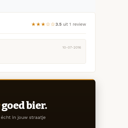
★★★☆☆
3.5
uit 1 review
10-07-2016
goed bier.
écht in jouw straatje