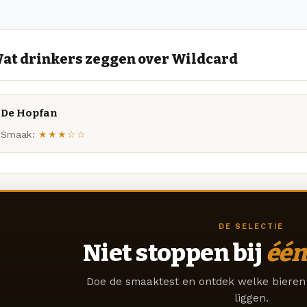
at drinkers zeggen over Wildcard
De Hopfan
Smaak:
★★★☆☆
DE SELECTIE
Niet stoppen bij
één
Doe de smaaktest en ontdek welke bieren 
liggen.